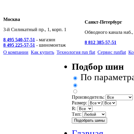
Москва
Санкт-Петербург
3-й Силикатный пр., 1, корп. 1
Обводного канала наб., 
8 495 540-57-51
- магазин
8 812 385-57-51
8 495 225-57-51
- шиномонтаж
О компании
Как купить
Технология run flat
Сервис runflat
Ко
Подбор шин
По параметр
Производитель:
Размер:
/
R:
Тип:
Главная