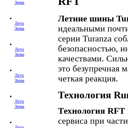
RFT
Зима
Летние шины Tu
Лето
идеальными почти
Зима
серии Turanza со
безопасностью, 
Лето
Зима
качествами. Сил
это безупречная 
Лето
четкая реакция.
Зима
Технология Run
Лето
Зима
Технология RFT
сервиса при част
Лето