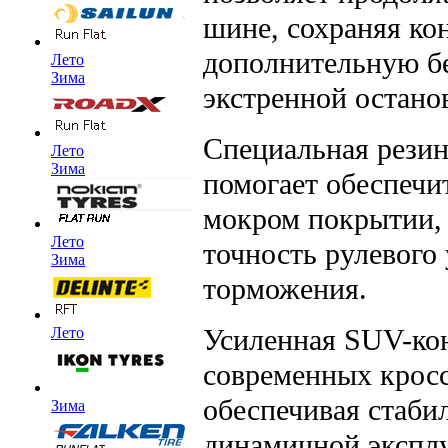
шине, сохраняя ко
дополнительную бе
Лето
Зима
экстренной останов
Специальная рези
Лето
Зима
помогает обеспечи
мокром покрытии, 
Лето
точность рулевого
Зима
торможения.
Усиленная SUV-кон
Лето
современных кросс
обеспечивая стаби
Зима
динамичной эксплу