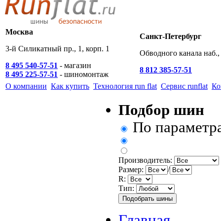
Москва
Санкт-Петербург
3-й Силикатный пр., 1, корп. 1
Обводного канала наб., 
8 495 540-57-51
- магазин
8 812 385-57-51
8 495 225-57-51
- шиномонтаж
О компании
Как купить
Технология run flat
Сервис runflat
Ко
Подбор шин
По параметр
Производитель:
Размер:
/
R:
Тип:
Главная