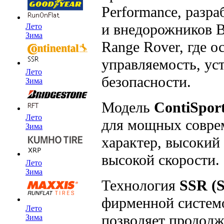
Performance, разр
и внедорожников B
Лето
Зима
Range Rover, где 
управляемость, ус
Лето
безопасности.
Зима
Модель
ContiSpor
Лето
для мощных совре
Зима
характер, высокий
высокой скорости.
Лето
Зима
Технология
SSR (S
фирменной системо
Лето
позволяет продолж
Зима