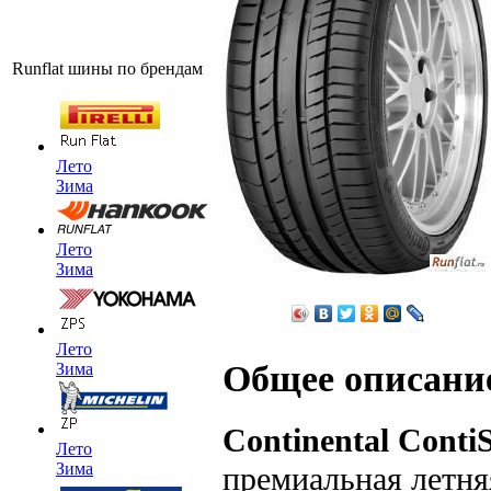
Runflat шины по брендам
Лето
Зима
Лето
Зима
Лето
Общее описани
Зима
Continental Conti
Лето
Зима
премиальная летня