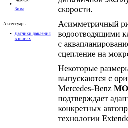
скорости.
Зима
Асимметричный ри
Аксессуары
водоотводящими к
Датчики давления
в шинах
с аквапланировани
сцепление на мокр
Некоторые размеры
выпускаются с о
Mercedes-Benz
MOE
подтверждает ада
конкретных автопр
технологии Extende