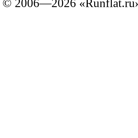
©
2006—2026
«Runflat.r