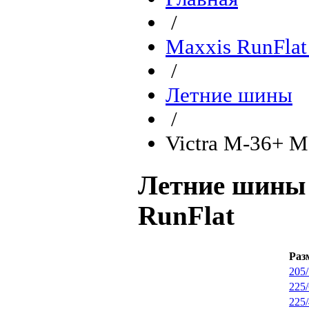
/
Maxxis RunFlat
/
Летние шины
/
Victra M-36+ M
Летние шины 
RunFlat
Ра
205
225
225