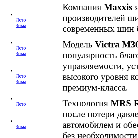
Компания
Maxxis
я
производителей ши
Лето
Зима
современных шин б
Модель
Victra M
Лето
популярность благ
Зима
управляемости, ус
высокого уровня к
Лето
Зима
премиум-класса.
Технология
MRS R
Лето
после потери давл
автомобилем и обе
Зима
без необходимости