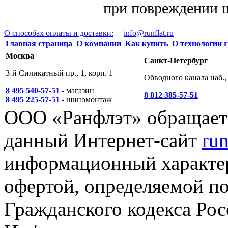
при повреждении 
О способах оплаты и доставки:
info@runflat.ru
Главная страница
О компании
Как купить
О технологии r
Москва
Санкт-Петербург
3-й Силикатный пр., 1, корп. 1
Обводного канала наб., 
8 495 540-57-51
- магазин
8 812 385-57-51
8 495 225-57-51
- шиномонтаж
ООО «Ранфлэт» обращает 
данный Интернет-сайт
run
информационный характер
офертой, определяемой п
Гражданского кодекса Ро