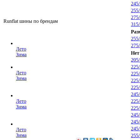
245
255
275
Runflat шины по брендам
315
Ра
255
275
Лето
Нет
Зима
205
225
Лето
225
Зима
225
225
245
225
Лето
Зима
225
245
245
245
Лето
Зима
255