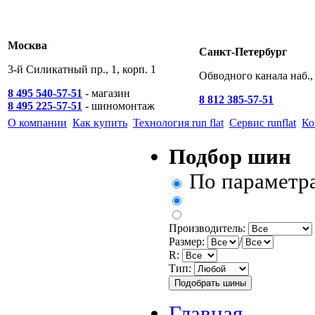
Москва
Санкт-Петербург
3-й Силикатный пр., 1, корп. 1
Обводного канала наб., 
8 495 540-57-51
- магазин
8 812 385-57-51
8 495 225-57-51
- шиномонтаж
О компании
Как купить
Технология run flat
Сервис runflat
Ко
Подбор шин
По параметр
Производитель:
Размер:
/
R:
Тип:
Главная