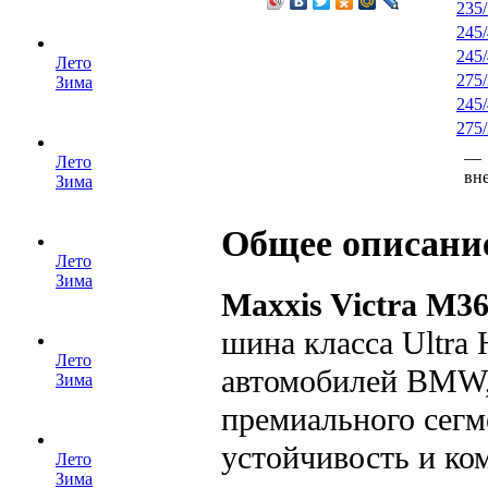
235
245
245
Лето
275
Зима
245
275
— 
Лето
вн
Зима
Общее описани
Лето
Зима
Maxxis Victra M3
шина класса Ultra 
Лето
автомобилей BMW,
Зима
премиального сегм
устойчивость и ко
Лето
Зима