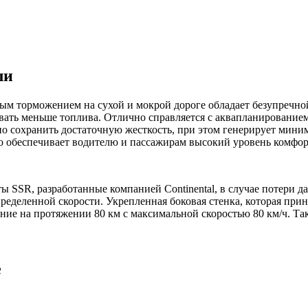
ли
м торможением на сухой и мокрой дороге обладает безупречно
ть меньше топлива. Отлично справляется с аквапланированием.
но сохранить достаточную жесткость, при этом генерирует мин
о обеспечивает водителю и пассажирам высокий уровень комфор
 SSR, разработанные компанией Continental, в случае потери 
ределенной скорости. Укрепленная боковая стенка, которая при
ение на протяжении 80 км с максимальной скоростью 80 км/ч. 
е