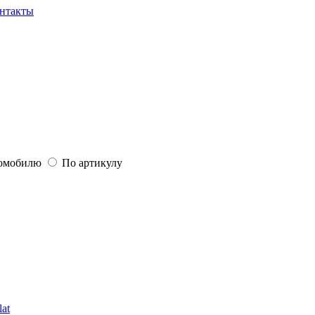
нтакты
томобилю
По артикулу
lat