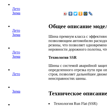
Лето
Зима
Общее описание моде
Лето
Зима
Шина премиум класса с эффективны
позволяющим автомобилю расходова
резины, что позволяет одновремен
неровности дорожного полотна, чт
Лето
Зима
Технология SSR
Шины с системой аварийной защиты
определенного отрезка пути при оп
Лето
строя, позволяет дальнейшее движ
неисправностях шины.
Зима
Техническое описани
Технология Run Flat (SSR)