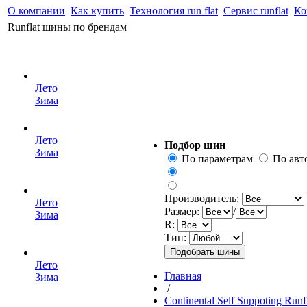
О компании
Как купить
Технология run flat
Сервис runflat
Ко
Runflat шины по брендам
Лето
Зима
Лето
Подбор шин
Зима
По параметрам
По ав
Производитель:
Лето
Размер:
/
Зима
R:
Тип:
Лето
Главная
Зима
/
Continental Self Suppoting Runf