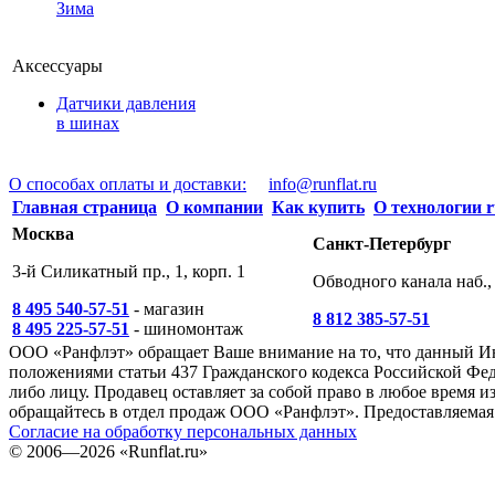
Зима
Аксессуары
Датчики давления
в шинах
О способах оплаты и доставки:
info@runflat.ru
Главная страница
О компании
Как купить
О технологии r
Москва
Санкт-Петербург
3-й Силикатный пр., 1, корп. 1
Обводного канала наб., 
8 495 540-57-51
- магазин
8 812 385-57-51
8 495 225-57-51
- шиномонтаж
ООО «Ранфлэт» обращает Ваше внимание на то, что данный И
положениями статьи 437 Гражданского кодекса Российской Фед
либо лицу. Продавец оставляет за собой право в любое время
обращайтесь в отдел продаж ООО «Ранфлэт». Предоставляемая 
Согласие на обработку персональных данных
©
2006—2026
«Runflat.ru»