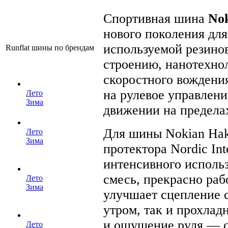
Спортивная шина
Nok
нового поколения для
используемой резино
Runflat шины по брендам
строению, нанотехнол
скоростного вождени
на рулевое управлени
Лето
Зима
движении на предела
Для шины Nokian Hakk
Лето
Зима
протектора Nordic Int
интенсивного использ
смесь, прекрасно ра
Лето
Зима
улучшает сцепление 
утром, так и прохлад
и ощущение руля — с
Лето