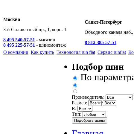
Москва
Санкт-Петербург
3-й Силикатный пр., 1, корп. 1
Обводного канала наб., 
8 495 540-57-51
- магазин
8 812 385-57-51
8 495 225-57-51
- шиномонтаж
О компании
Как купить
Технология run flat
Сервис runflat
Ко
Подбор шин
По параметр
Производитель:
Размер:
/
R:
Тип:
Главная