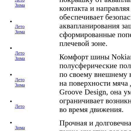
Зима
контакта и направляя
обеспечивает безопас
аквапланирования за
Лето
Зима
сформированные попе
плечевой зоне.
Лето
Комфорт шины Nokian
Зима
полусферические поло
по своему внешнему 
Лето
на поверхности мяча 
Зима
Groove Design, она у
ограничивает возник
Лето
во время движения.
Прочная и долговечна
Зима