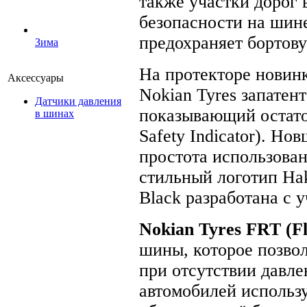
также участки дорог 
безопасности на шине
предохраняет бортов
Зима
На протекторе новин
Аксессуары
Nokian Tyres запатен
Датчики давления
показывающий остато
в шинах
Safety Indicator). Н
простота использова
стильный логотип Hak
Black разработана с 
Nokian Tyres FRT (Fl
шины, которое позво
при отсутствии давл
автомобилей использ