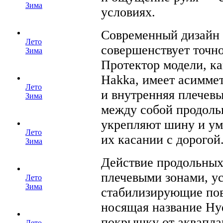
Зима
условиях.
Современный дизайн 
Лето
совершенствует точн
Зима
Протектор модели, ка
Hakka, имеет асимме
Лето
и внутренняя плечев
Зима
между собой продоль
укрепляют шину и у
Лето
их касании с дорогой
Зима
Действие продольных
плечевыми зонами, у
Лето
Зима
стабилизирующие пов
носящая название Hy
покрышку от аквапла
Лето