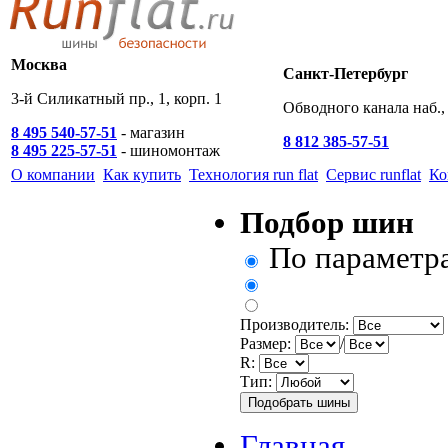
Москва
Санкт-Петербург
3-й Силикатный пр., 1, корп. 1
Обводного канала наб., 
8 495 540-57-51
- магазин
8 812 385-57-51
8 495 225-57-51
- шиномонтаж
О компании
Как купить
Технология run flat
Сервис runflat
Ко
Подбор шин
По параметр
Производитель:
Размер:
/
R:
Тип:
Главная