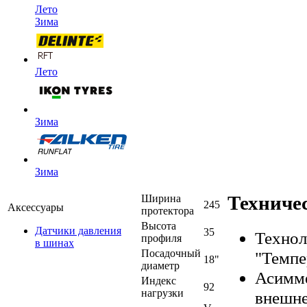
Лето
Зима
Лето
Зима
Зима
Техниче
Ширина
245
Аксессуары
протектора
Высота
Датчики давления
35
Технол
профиля
в шинах
Посадочный
"Темпе
18"
диаметр
Асимме
Индекс
92
нагрузки
внешне