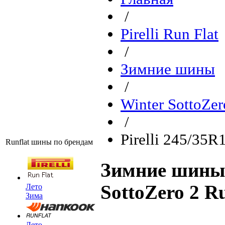
/
Pirelli Run Flat
/
Зимние шины
/
Winter SottoZer
/
Pirelli 245/35R
Runflat шины по брендам
Зимние шины P
SottoZero 2 R
Лето
Зима
Лето