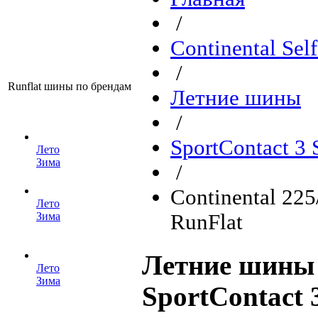
/
Continental Sel
/
Runflat шины по брендам
Летние шины
/
SportContact 3
Лето
Зима
/
Continental 22
Лето
Зима
RunFlat
Летние шины 
Лето
Зима
SportContact 