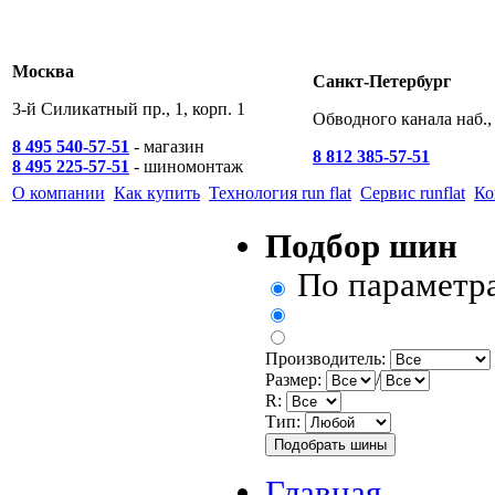
Москва
Санкт-Петербург
3-й Силикатный пр., 1, корп. 1
Обводного канала наб., 
8 495 540-57-51
- магазин
8 812 385-57-51
8 495 225-57-51
- шиномонтаж
О компании
Как купить
Технология run flat
Сервис runflat
Ко
Подбор шин
По параметр
Производитель:
Размер:
/
R:
Тип:
Главная