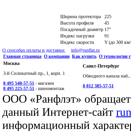
Ширина протектора
225
Высота профиля
45
Посадочный диаметр
17"
Индекс нагрузки
91
Индекс скорости
Y (до 300 км/
О способах оплаты и доставки:
info@runflat.ru
Главная страница
О компании
Как купить
О технологии r
Москва
Санкт-Петербург
3-й Силикатный пр., 1, корп. 1
Обводного канала наб., 
8 495 540-57-51
- магазин
8 812 385-57-51
8 495 225-57-51
- шиномонтаж
ООО «Ранфлэт» обращает 
данный Интернет-сайт
run
информационный характер