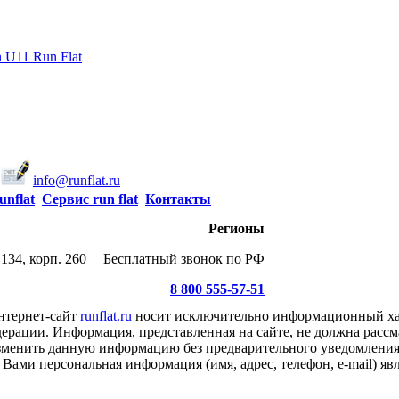
U11 Run Flat
info@runflat.ru
unflat
Сервис run flat
Контакты
Регионы
134, корп. 260
Бесплатный звонок по РФ
8 800 555-57-51
нтернет-сайт
runflat.ru
носит исключительно информационный хар
ерации. Информация, представленная на сайте, не должна рассм
 изменить данную информацию без предварительного уведомлени
Вами персональная информация (имя, адрес, телефон, e-mail) я