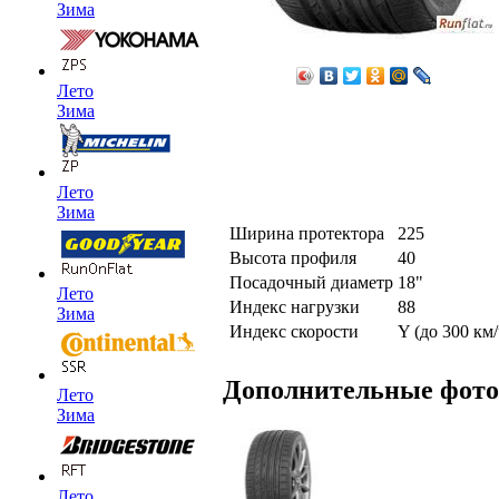
Зима
Лето
Зима
Лето
Зима
Ширина протектора
225
Высота профиля
40
Посадочный диаметр
18"
Лето
Индекс нагрузки
88
Зима
Индекс скорости
Y (до 300 км/
Дополнительные фот
Лето
Зима
Лето