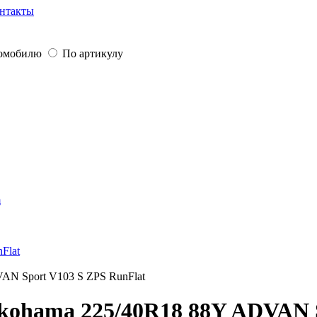
нтакты
томобилю
По артикулу
m
Flat
AN Sport V103 S ZPS RunFlat
ohama 225/40R18 88Y ADVAN S