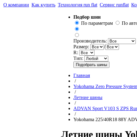
О компании
Как купить
Технология run flat
Сервис runflat
Ко
Подбор шин
По параметрам
По ав
Производитель:
Размер:
/
R:
Тип:
Главная
/
Yokohama Zero Pressure Syste
/
Летние шины
/
ADVAN Sport V103 S ZPS Run
/
Yokohama 225/40R18 88Y ADV
Летние шины Yok