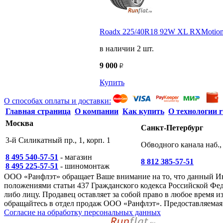
Roadx 225/40R18 92W XL RXMotion 
в наличии 2 шт.
9 000
Купить
О способах оплаты и доставки:
Главная страница
О компании
Как купить
О технологии r
Москва
Санкт-Петербург
3-й Силикатный пр., 1, корп. 1
Обводного канала наб., 
8 495 540-57-51
- магазин
8 812 385-57-51
8 495 225-57-51
- шиномонтаж
ООО «Ранфлэт» обращает Ваше внимание на то, что данный И
положениями статьи 437 Гражданского кодекса Российской Фед
либо лицу. Продавец оставляет за собой право в любое время
обращайтесь в отдел продаж ООО «Ранфлэт». Предоставляемая 
Согласие на обработку персональных данных