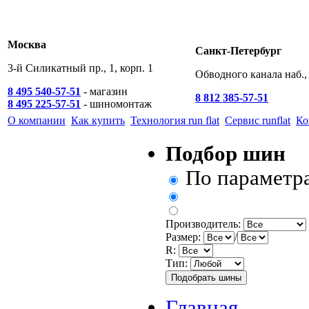
Москва
Санкт-Петербург
3-й Силикатный пр., 1, корп. 1
Обводного канала наб., 
8 495 540-57-51
- магазин
8 812 385-57-51
8 495 225-57-51
- шиномонтаж
О компании
Как купить
Технология run flat
Сервис runflat
Ко
Подбор шин
По параметр
Производитель:
Размер:
/
R:
Тип:
Главная