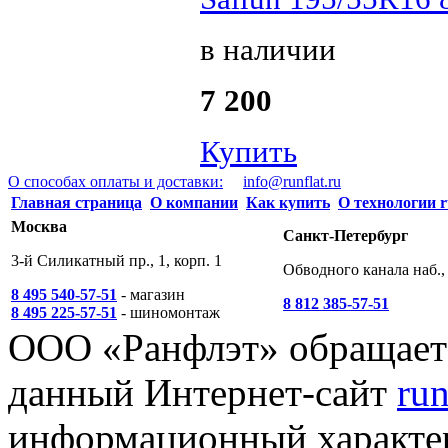
в наличии
7 200
Купить
О способах оплаты и доставки:
info@runflat.ru
Главная страница
О компании
Как купить
О технологии r
Москва
Санкт-Петербург
3-й Силикатный пр., 1, корп. 1
Обводного канала наб., 
8 495 540-57-51
- магазин
8 812 385-57-51
8 495 225-57-51
- шиномонтаж
ООО «Ранфлэт» обращает 
данный Интернет-сайт
run
информационный характер