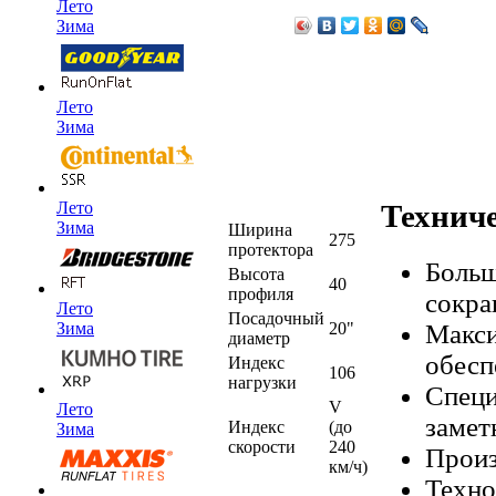
Лето
Зима
Лето
Зима
Техниче
Лето
Зима
Ширина
275
протектора
Больш
Высота
40
профиля
сокра
Лето
Посадочный
Макси
20"
Зима
диаметр
обесп
Индекс
106
нагрузки
Специ
V
Лето
замет
Индекс
(до
Зима
скорости
240
Произ
км/ч)
Техно