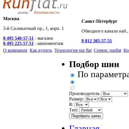
Москва
Санкт-Петербург
3-й Силикатный пр., 1, корп. 1
Обводного канала наб., 
8 495 540-57-51
- магазин
8 812 385-57-51
8 495 225-57-51
- шиномонтаж
О компании
Как купить
Технология run flat
Сервис runflat
Ко
Подбор шин
По параметр
Производитель:
Размер:
/
R:
Тип:
Главная