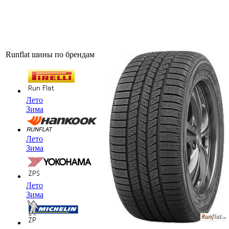
Runflat шины по брендам
Лето
Зима
Лето
Зима
Лето
Зима