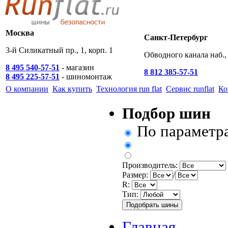
Москва
Санкт-Петербург
3-й Силикатный пр., 1, корп. 1
Обводного канала наб., 
8 495 540-57-51
- магазин
8 812 385-57-51
8 495 225-57-51
- шиномонтаж
О компании
Как купить
Технология run flat
Сервис runflat
Ко
Подбор шин
По параметр
Производитель:
Размер:
/
R:
Тип:
Главная