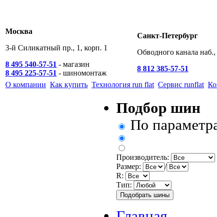
Москва
Санкт-Петербург
3-й Силикатный пр., 1, корп. 1
Обводного канала наб., 
8 495 540-57-51
- магазин
8 812 385-57-51
8 495 225-57-51
- шиномонтаж
О компании
Как купить
Технология run flat
Сервис runflat
Ко
Подбор шин
По параметр
Производитель:
Размер:
/
R:
Тип:
Главная