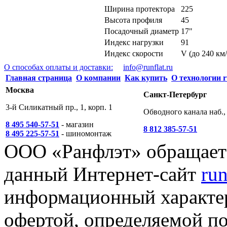
Ширина протектора
225
Высота профиля
45
Посадочный диаметр
17"
Индекс нагрузки
91
Индекс скорости
V (до 240 км/
О способах оплаты и доставки:
info@runflat.ru
Главная страница
О компании
Как купить
О технологии r
Москва
Санкт-Петербург
3-й Силикатный пр., 1, корп. 1
Обводного канала наб., 
8 495 540-57-51
- магазин
8 812 385-57-51
8 495 225-57-51
- шиномонтаж
ООО «Ранфлэт» обращает 
данный Интернет-сайт
run
информационный характер
офертой, определяемой п