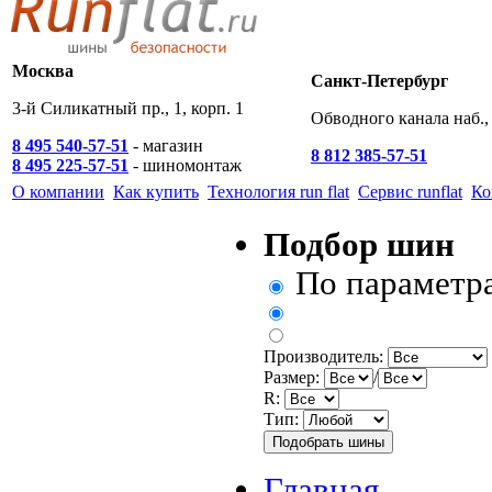
Москва
Санкт-Петербург
3-й Силикатный пр., 1, корп. 1
Обводного канала наб., 
8 495 540-57-51
- магазин
8 812 385-57-51
8 495 225-57-51
- шиномонтаж
О компании
Как купить
Технология run flat
Сервис runflat
Ко
Подбор шин
По параметр
Производитель:
Размер:
/
R:
Тип:
Главная