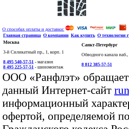
О способах оплаты и доставки:
Главная страница
О компании
Как купить
О технологии r
Москва
Санкт-Петербург
3-й Силикатный пр., 1, корп. 1
Обводного канала наб., 
8 495 540-57-51
- магазин
8 812 385-57-51
8 495 225-57-51
- шиномонтаж
ООО «Ранфлэт» обращает 
данный Интернет-сайт
run
информационный характер
офертой, определяемой п
Гражданского кодекса Ро