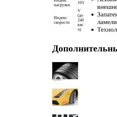
Индекс
103
нагрузки
внешне
V
Запате
(до
Индекс
240
ламели
скорости
км/
Технол
ч)
Дополнительн