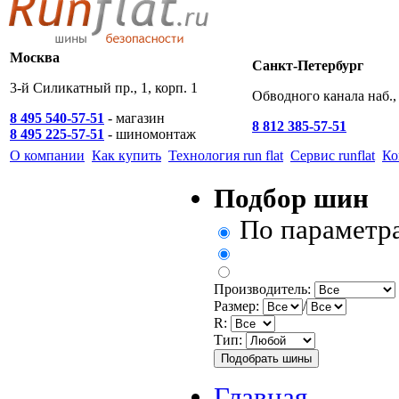
Москва
Санкт-Петербург
3-й Силикатный пр., 1, корп. 1
Обводного канала наб., 
8 495 540-57-51
- магазин
8 812 385-57-51
8 495 225-57-51
- шиномонтаж
О компании
Как купить
Технология run flat
Сервис runflat
Ко
Подбор шин
По параметр
Производитель:
Размер:
/
R:
Тип:
Главная