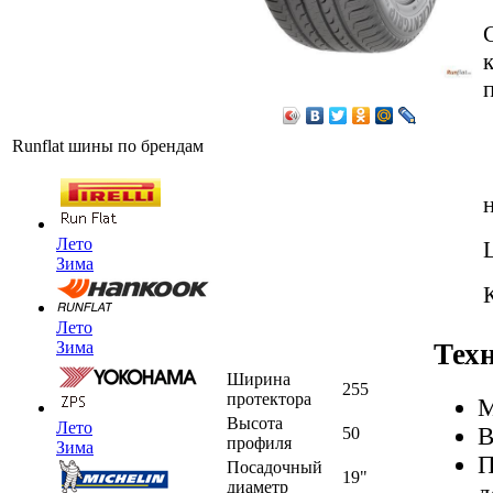
Runflat шины по брендам
Лето
Зима
Лето
Тех
Зима
Ширина
255
протектора
М
Высота
Лето
В
50
профиля
Зима
П
Посадочный
19"
диаметр