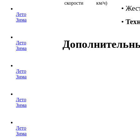
скорости
км/ч)
• Жес
Лето
Зима
•
Техн
Дополнительн
Лето
Зима
Лето
Зима
Лето
Зима
Лето
Зима