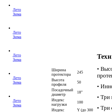
Лето
Зима
Лето
Зима
Техн
Лето
Зима
• Выс
Ширина
245
проте
протектора
Лето
Высота
50
Зима
профиля
• Инн
Посадочный
18"
диаметр
• Три
Индекс
Лето
100
нагрузки
Зима
• Три
Индекс
Y (до 300