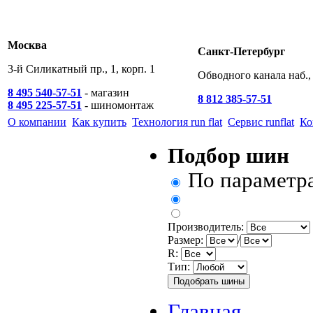
Москва
Санкт-Петербург
3-й Силикатный пр., 1, корп. 1
Обводного канала наб., 
8 495 540-57-51
- магазин
8 812 385-57-51
8 495 225-57-51
- шиномонтаж
О компании
Как купить
Технология run flat
Сервис runflat
Ко
Подбор шин
По параметр
Производитель:
Размер:
/
R:
Тип:
Главная