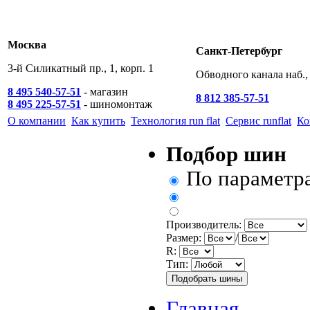
Москва
Санкт-Петербург
3-й Силикатный пр., 1, корп. 1
Обводного канала наб., 
8 495 540-57-51
- магазин
8 812 385-57-51
8 495 225-57-51
- шиномонтаж
О компании
Как купить
Технология run flat
Сервис runflat
Ко
Подбор шин
По параметр
Производитель:
Размер:
/
R:
Тип:
Главная