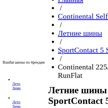
/
Continental Sel
/
Летние шины
/
SportContact 5
/
Runflat шины по брендам
Continental 22
RunFlat
Лето
Летние шины 
Зима
SportContact 
Лето
Зима