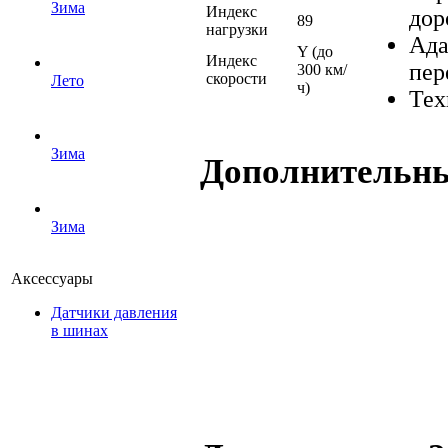
Зима
Индекс
дор
89
нагрузки
Ада
Y (до
Индекс
пер
300 км/
скорости
Лето
ч)
Тех
Зима
Дополнительн
Зима
Аксессуары
Датчики давления
в шинах