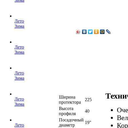
Зима
Лето
Зима
Лето
Зима
Лето
Зима
Техни
Ширина
Лето
225
протектора
Зима
Высота
Оче
40
профиля
Вел
Посадочный
19"
Кор
диаметр
Лето