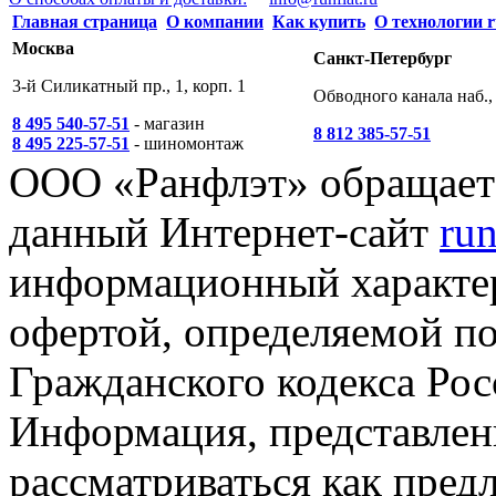
Главная страница
О компании
Как купить
О технологии r
Москва
Санкт-Петербург
3-й Силикатный пр., 1, корп. 1
Обводного канала наб., 
8 495 540-57-51
- магазин
8 812 385-57-51
8 495 225-57-51
- шиномонтаж
ООО «Ранфлэт» обращает 
данный Интернет-сайт
run
информационный характер
офертой, определяемой п
Гражданского кодекса Ро
Информация, представленн
рассматриваться как пред