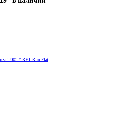
19" в наличии
nza T005 * RFT Run Flat