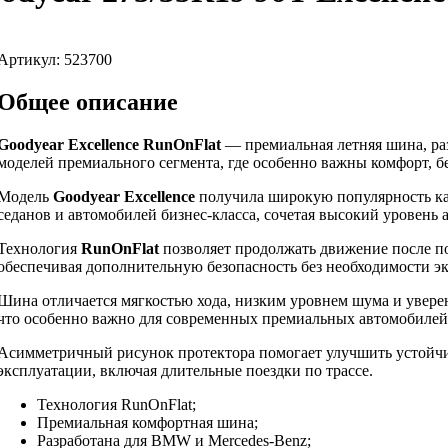
Артикул: 523700
Общее описание
Goodyear Excellence RunOnFlat
— премиальная летняя шина, ра
моделей премиального сегмента, где особенно важны комфорт, бе
Модель
Goodyear Excellence
получила широкую популярность ка
седанов и автомобилей бизнес-класса, сочетая высокий уровень 
Технология
RunOnFlat
позволяет продолжать движение после по
обеспечивая дополнительную безопасность без необходимости э
Шина отличается мягкостью хода, низким уровнем шума и увере
что особенно важно для современных премиальных автомобилей
Асимметричный рисунок протектора помогает улучшить устойчи
эксплуатации, включая длительные поездки по трассе.
Технология RunOnFlat;
Премиальная комфортная шина;
Разработана для BMW и Mercedes-Benz;