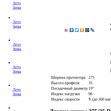
Лето
Зима
Лето
Зима
Лето
Зима
Лето
Зима
Ширина протектора
275
Высота профиля
35
Посадочный диаметр
19"
Лето
Индекс нагрузки
96
Зима
Индекс скорости
Y (до 300 км/