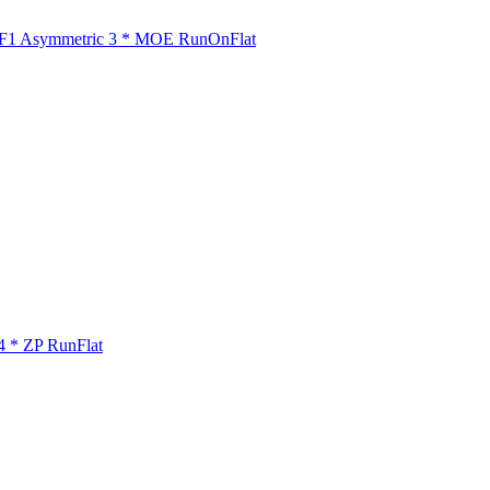
 F1 Asymmetric 3 * MOE RunOnFlat
4 * ZP RunFlat