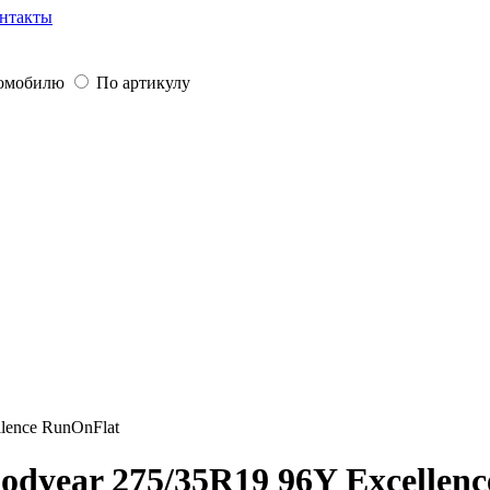
нтакты
томобилю
По артикулу
lence RunOnFlat
dyear 275/35R19 96Y Excellen