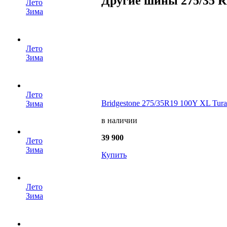
Другие шины 275/35 R
Лето
Зима
Лето
Зима
Лето
Bridgestone 275/35R19 100Y XL Tura
Зима
в наличии
39 900
Лето
Зима
Купить
Лето
Зима