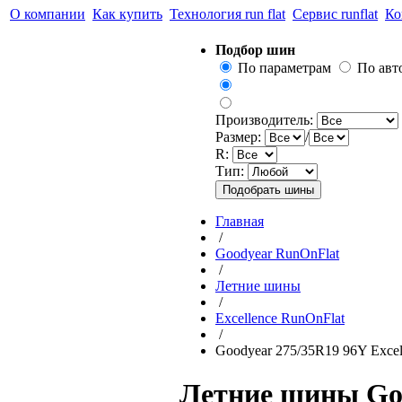
О компании
Как купить
Технология run flat
Сервис runflat
Ко
Подбор шин
По параметрам
По ав
Производитель:
Размер:
/
R:
Тип:
Главная
/
Goodyear RunOnFlat
/
Летние шины
/
Excellence RunOnFlat
/
Goodyear 275/35R19 96Y Excel
Летние шины Goo