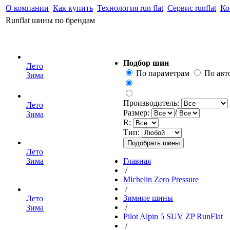
О компании
Как купить
Технология run flat
Сервис runflat
Ко
Runflat шины по брендам
Подбор шин
Лето
По параметрам
По ав
Зима
Производитель:
Лето
Размер:
/
Зима
R:
Тип:
Лето
Зима
Главная
/
Michelin Zero Pressure
/
Зимние шины
Лето
/
Зима
Pilot Alpin 5 SUV ZP RunFlat
/