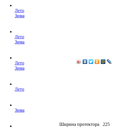
Лето
Зима
Лето
Зима
Лето
Зима
Лето
Зима
Ширина протектора
225