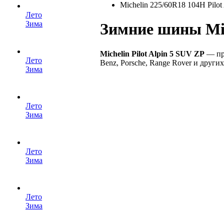
Michelin 225/60R18 104H Pilot
Лето
Зима
Зимние шины Mich
Michelin Pilot Alpin 5 SUV ZP
— пр
Лето
Benz, Porsche, Range Rover и друг
Зима
Лето
Зима
Лето
Зима
Лето
Зима