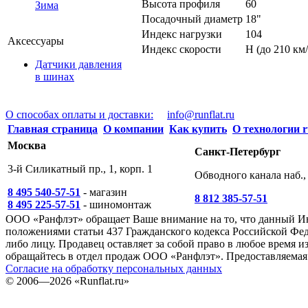
Высота профиля
60
Зима
Посадочный диаметр
18"
Индекс нагрузки
104
Аксессуары
Индекс скорости
H (до 210 км/
Датчики давления
в шинах
О способах оплаты и доставки:
info@runflat.ru
Главная страница
О компании
Как купить
О технологии r
Москва
Санкт-Петербург
3-й Силикатный пр., 1, корп. 1
Обводного канала наб., 
8 495 540-57-51
- магазин
8 812 385-57-51
8 495 225-57-51
- шиномонтаж
ООО «Ранфлэт» обращает Ваше внимание на то, что данный И
положениями статьи 437 Гражданского кодекса Российской Фед
либо лицу. Продавец оставляет за собой право в любое время
обращайтесь в отдел продаж ООО «Ранфлэт». Предоставляемая 
Согласие на обработку персональных данных
©
2006—2026
«Runflat.ru»