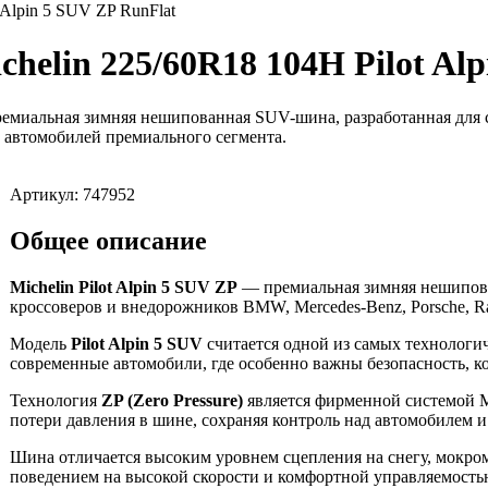
 Alpin 5 SUV ZP RunFlat
elin 225/60R18 104H Pilot Alp
емиальная зимняя нешипованная SUV-шина, разработанная для 
их автомобилей премиального сегмента.
Артикул: 747952
Общее описание
Michelin Pilot Alpin 5 SUV ZP
— премиальная зимняя нешипова
кроссоверов и внедорожников BMW, Mercedes-Benz, Porsche, R
Модель
Pilot Alpin 5 SUV
считается одной из самых технолог
современные автомобили, где особенно важны безопасность, к
Технология
ZP (Zero Pressure)
является фирменной системой Mi
потери давления в шине, сохраняя контроль над автомобилем и
Шина отличается высоким уровнем сцепления на снегу, мокром
поведением на высокой скорости и комфортной управляемость