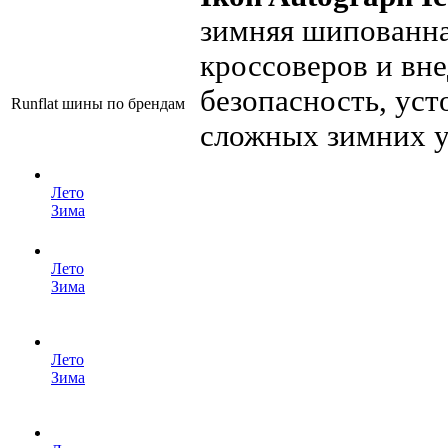
зимняя шипованна
кроссоверов и вн
безопасность, уст
Runflat шины по брендам
сложных зимних ус
Лето
Зима
Лето
Зима
Лето
Зима