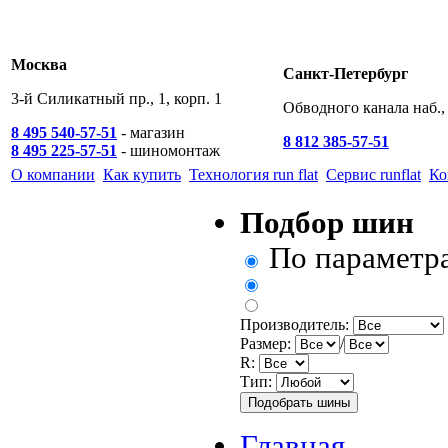
Москва
Санкт-Петербург
3-й Силикатный пр., 1, корп. 1
Обводного канала наб., 
8 495 540-57-51
- магазин
8 812 385-57-51
8 495 225-57-51
- шиномонтаж
О компании
Как купить
Технология run flat
Сервис runflat
Ко
Подбор шин
По параметр
Производитель:
Размер:
/
R:
Тип:
Главная