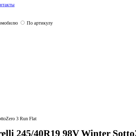
нтакты
томобилю
По артикулу
ttoZero 3 Run Flat
lli 245/40R19 98V Winter Sotto