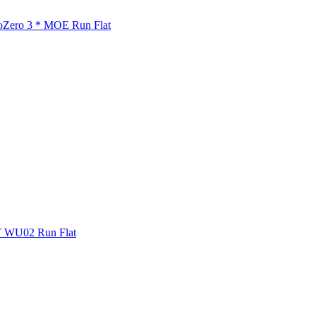
toZero 3 * MOE Run Flat
 WU02 Run Flat