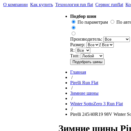
О компании
Как купить
Технология run flat
Сервис runflat
Ко
Подбор шин
По параметрам
По ав
Производитель:
Размер:
/
R:
Тип:
Главная
/
Pirelli Run Flat
/
Зимние шины
/
Winter SottoZero 3 Run Flat
/
Pirelli 245/40R19 98V Winter So
Зимние шины Pire