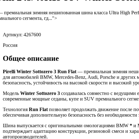
 премиальная зимняя нешипованная шина класса Ultra High Perf
иального сегмента, гд...">
Артикул: 4267600
Россия
Общее описание
Pirelli Winter Sottozero 3 Run Flat
— премиальная зимняя нешипо
для автомобилей BMW, Mercedes-Benz, Audi, Porsche и других 
безопасность, устойчивость на высокой скорости и высокий ур
Модель
Winter Sottozero 3
создавалась совместно с ведущими 
современные мощные седаны, купе и SUV премиального сегме
Технология
Run Flat
позволяет продолжать движение после пот
обеспечивая дополнительную безопасность без необходимости 
Шина выпускается с оригинальными омологациями BMW
*
и 
подтверждает адаптацию конструкции, резиновой смеси и хар
автопроизводителей.