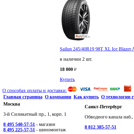
Sailun 245/40R19 98T XL Ice Blazer A
в наличии 2 шт.
18 000
Купить
О способах оплаты и доставки:
Главная страница
О компании
Как купить
О технологии r
Москва
Санкт-Петербург
3-й Силикатный пр., 1, корп. 1
Обводного канала наб., 
8 495 540-57-51
- магазин
8 812 385-57-51
8 495 225-57-51
- шиномонтаж