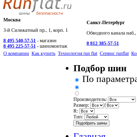
Москва
Санкт-Петербург
3-й Силикатный пр., 1, корп. 1
Обводного канала наб., 
8 495 540-57-51
- магазин
8 812 385-57-51
8 495 225-57-51
- шиномонтаж
О компании
Как купить
Технология run flat
Сервис runflat
Ко
Подбор шин
По параметр
Производитель:
Размер:
/
R:
Тип:
Главная