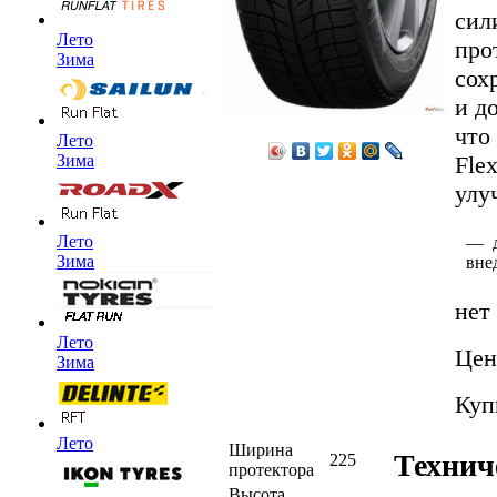
сил
Лето
про
Зима
сох
и д
что
Лето
Fle
Зима
улу
Лето
— д
Зима
вне
нет
Лето
Цен
Зима
Куп
Лето
Ширина
Технич
225
протектора
Высота