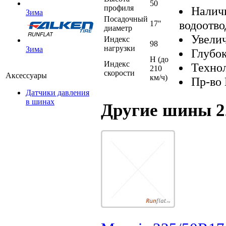
50
профиля
Наличи
Зима
Посадочный
водоотво
17"
диаметр
Увелич
Индекс
98
нагрузки
Зима
Глубок
H (до
Индекс
Технол
210
скорости
Аксессуары
км/ч)
Пр-во
Датчики давления
в шинах
Другие шины 2