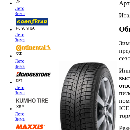
Арт
Лето
Зима
Ита
Об
Лето
Зима
Зим
пре
сез
Лето
Зима
Инн
выс
отв
Лето
пил
Зима
пом
ICE
Лето
тор
Зима
Рез