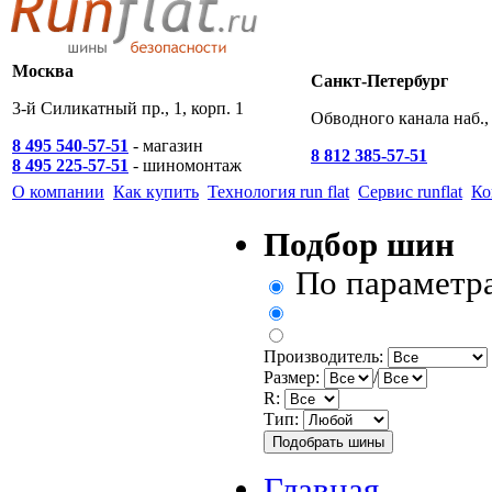
Москва
Санкт-Петербург
3-й Силикатный пр., 1, корп. 1
Обводного канала наб., 
8 495 540-57-51
- магазин
8 812 385-57-51
8 495 225-57-51
- шиномонтаж
О компании
Как купить
Технология run flat
Сервис runflat
Ко
Подбор шин
По параметр
Производитель:
Размер:
/
R:
Тип:
Главная