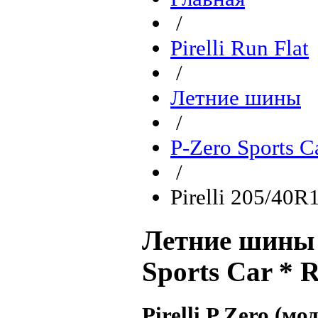
/
Pirelli Run Flat
/
Летние шины
/
P-Zero Sports C
/
Pirelli 205/40R
Летние шины P
Sports Car * 
Pirelli P Zero (м