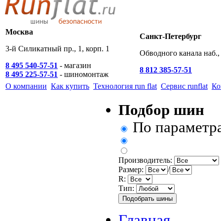
Москва
Санкт-Петербург
3-й Силикатный пр., 1, корп. 1
Обводного канала наб., 
8 495 540-57-51
- магазин
8 812 385-57-51
8 495 225-57-51
- шиномонтаж
О компании
Как купить
Технология run flat
Сервис runflat
Ко
Подбор шин
По параметр
Производитель:
Размер:
/
R:
Тип:
Главная