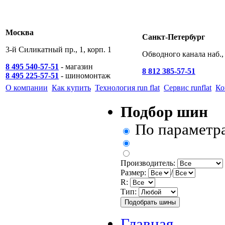
Москва
Санкт-Петербург
3-й Силикатный пр., 1, корп. 1
Обводного канала наб., 
8 495 540-57-51
- магазин
8 812 385-57-51
8 495 225-57-51
- шиномонтаж
О компании
Как купить
Технология run flat
Сервис runflat
Ко
Подбор шин
По параметр
Производитель:
Размер:
/
R:
Тип:
Главная