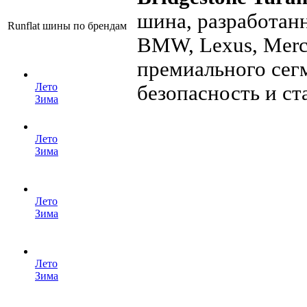
шина, разработан
Runflat шины по брендам
BMW, Lexus, Merc
премиального сег
Лето
безопасность и ст
Зима
Лето
Зима
Лето
Зима
Лето
Зима