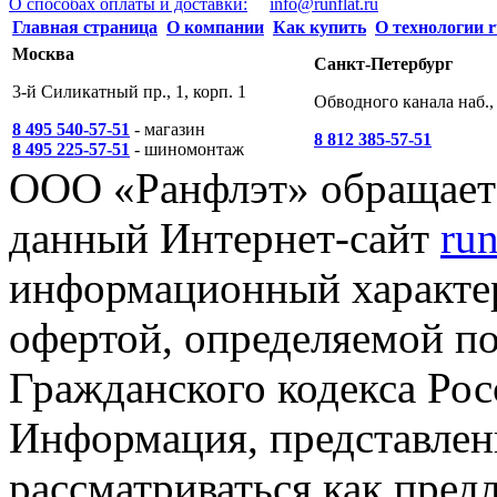
О способах оплаты и доставки:
info@runflat.ru
Главная страница
О компании
Как купить
О технологии r
Москва
Санкт-Петербург
3-й Силикатный пр., 1, корп. 1
Обводного канала наб., 
8 495 540-57-51
- магазин
8 812 385-57-51
8 495 225-57-51
- шиномонтаж
ООО «Ранфлэт» обращает 
данный Интернет-сайт
run
информационный характер
офертой, определяемой п
Гражданского кодекса Ро
Информация, представленн
рассматриваться как пред