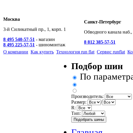
Москва
Санкт-Петербург
3-й Силикатный пр., 1, корп. 1
Обводного канала наб., 
8 495 540-57-51
- магазин
8 812 385-57-51
8 495 225-57-51
- шиномонтаж
О компании
Как купить
Технология run flat
Сервис runflat
Ко
Подбор шин
По параметр
Производитель:
Размер:
/
R:
Тип:
Главная