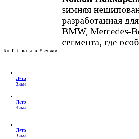
зимняя нешипован
разработанная дл
BMW, Mercedes-Be
сегмента, где особ
Runflat шины по брендам
Лето
Зима
Лето
Зима
Лето
Зима