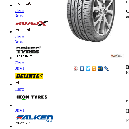
п
Лето
С
Зима
а
Лето
Зима
Лето
R
Зима
и
Лето
н
Зима
Ц
К