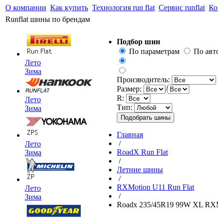
О компании
Как купить
Технология run flat
Сервис runflat
Ко
Runflat шины по брендам
Подбор шин
По параметрам
По ав
Лето
Зима
Производитель:
Размер:
/
R:
Лето
Тип:
Зима
Главная
/
Лето
RoadX Run Flat
Зима
/
Летние шины
/
RXMotion U11 Run Flat
Лето
/
Зима
Roadx 235/45R19 99W XL RXM