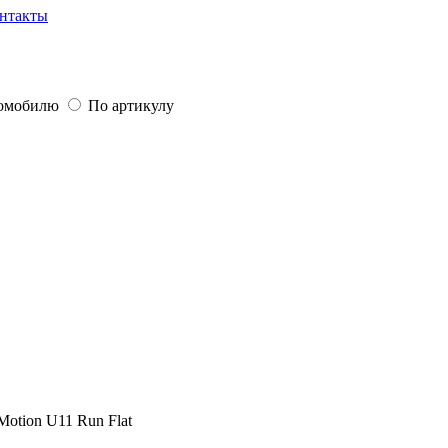
нтакты
томобилю
По артикулу
otion U11 Run Flat