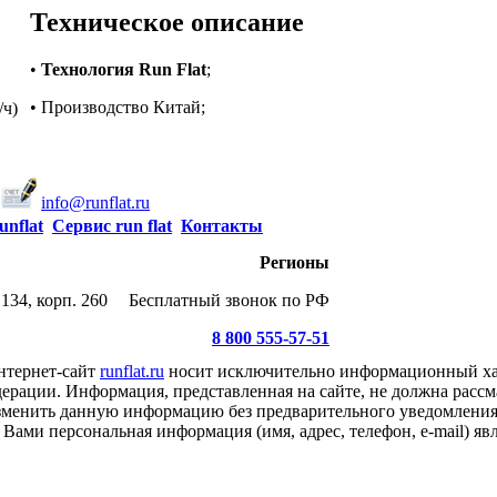
Техническое описание
•
Технология Run Flat
;
• Производство Китай;
/ч)
info@runflat.ru
unflat
Сервис run flat
Контакты
Регионы
134, корп. 260
Бесплатный звонок по РФ
8 800 555-57-51
нтернет-сайт
runflat.ru
носит исключительно информационный хар
ерации. Информация, представленная на сайте, не должна рассм
 изменить данную информацию без предварительного уведомлени
Вами персональная информация (имя, адрес, телефон, e-mail) я