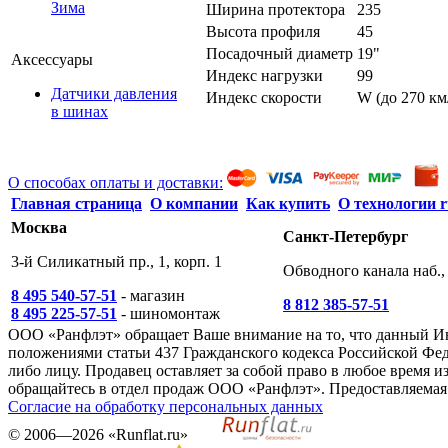
Зима
Ширина протектора
235
Высота профиля
45
Посадочный диаметр
19"
Аксессуары
Индекс нагрузки
99
Датчики давления
Индекс скорости
W (до 270 км
в шинах
О способах оплаты и доставки:
Главная страница
О компании
Как купить
О технологии r
Москва
Санкт-Петербург
3-й Силикатный пр., 1, корп. 1
Обводного канала наб., 
8 495 540-57-51
- магазин
8 812 385-57-51
8 495 225-57-51
- шиномонтаж
ООО «Ранфлэт» обращает Ваше внимание на то, что данный И
положениями статьи 437 Гражданского кодекса Российской Фед
либо лицу. Продавец оставляет за собой право в любое время
обращайтесь в отдел продаж ООО «Ранфлэт». Предоставляемая 
Согласие на обработку персональных данных
©
2006—2026
«Runflat.ru»