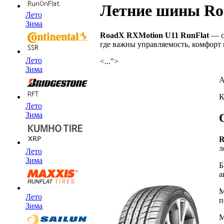
Летние шины Roa
Лето
Зима
RoadX RXMotion U11 RunFlat
— со
где важны управляемость, комфорт 
Лето
<...">
Зима
А
К
Лето
Зима
R
л
Лето
Зима
Б
а
М
Лето
п
Зима
М