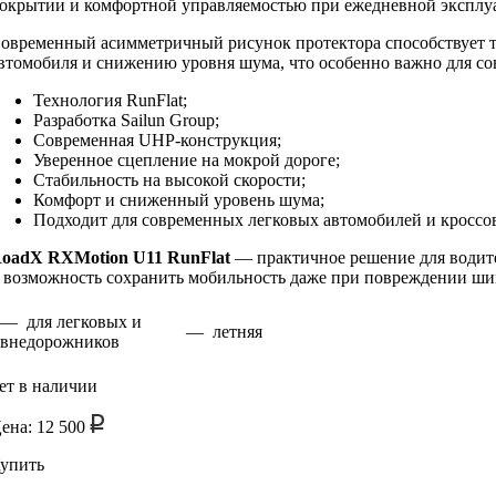
окрытии и комфортной управляемостью при ежедневной эксплу
овременный асимметричный рисунок протектора способствует т
втомобиля и снижению уровня шума, что особенно важно для с
Технология RunFlat;
Разработка Sailun Group;
Современная UHP-конструкция;
Уверенное сцепление на мокрой дороге;
Стабильность на высокой скорости;
Комфорт и сниженный уровень шума;
Подходит для современных легковых автомобилей и кроссо
oadX RXMotion U11 RunFlat
— практичное решение для водите
 возможность сохранить мобильность даже при повреждении ши
— для легковых и
— летняя
внедорожников
ет в наличии
ена: 12 500
упить