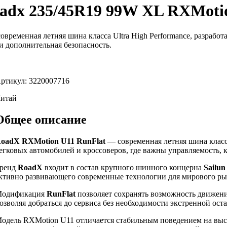
dx 235/45R19 99W XL RXMotio
временная летняя шина класса Ultra High Performance, разрабо
и дополнительная безопасность.
ртикул: 3220007716
итай
Общее описание
oadX RXMotion U11 RunFlat
— современная летняя шина класса
егковых автомобилей и кроссоверов, где важны управляемость, 
ренд
RoadX
входит в состав крупного шинного концерна
Sailun
ктивно развивающего современные технологии для мирового ры
одификация
RunFlat
позволяет сохранять возможность движени
озволяя добраться до сервиса без необходимости экстренной оста
одель RXMotion U11 отличается стабильным поведением на выс