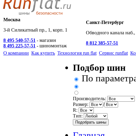
Москва
Санкт-Петербург
3-й Силикатный пр., 1, корп. 1
Обводного канала наб., 
8 495 540-57-51
- магазин
8 812 385-57-51
8 495 225-57-51
- шиномонтаж
О компании
Как купить
Технология run flat
Сервис runflat
Ко
Подбор шин
По параметр
Производитель:
Размер:
/
R:
Тип:
Главная