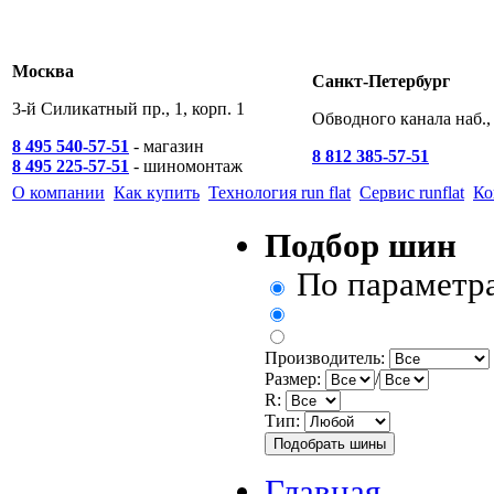
Москва
Санкт-Петербург
3-й Силикатный пр., 1, корп. 1
Обводного канала наб., 
8 495 540-57-51
- магазин
8 812 385-57-51
8 495 225-57-51
- шиномонтаж
О компании
Как купить
Технология run flat
Сервис runflat
Ко
Подбор шин
По параметр
Производитель:
Размер:
/
R:
Тип:
Главная