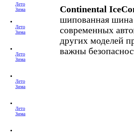
Лето
Continental IceCo
Зима
шипованная шина 
Лето
современных авто
Зима
других моделей пр
важны безопасност
Лето
Зима
Лето
Зима
Лето
Зима