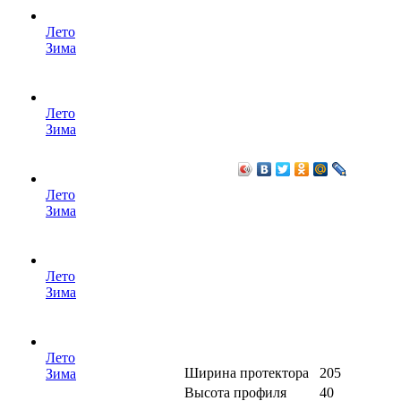
Лето
Зима
Лето
Зима
Лето
Зима
Лето
Зима
Лето
Ширина протектора
205
Зима
Высота профиля
40