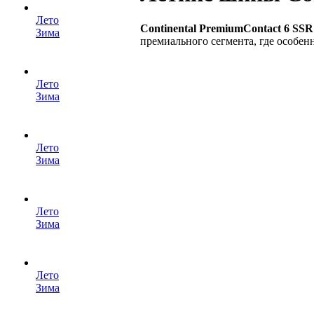
Лето
Continental PremiumContact 6 SSR
Зима
премиального сегмента, где особен
Лето
Зима
Лето
Зима
Лето
Зима
Лето
Зима