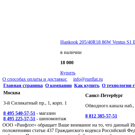
Hankook 205/40R18 86W Ventus S1 
в наличии
18 000
Купить
О способах оплаты и доставки:
info@runflat.ru
Главная страница
О компании
Как купить
О технологии r
Москва
Санкт-Петербург
3-й Силикатный пр., 1, корп. 1
Обводного канала наб., 
8 495 540-57-51
- магазин
8 812 385-57-51
8 495 225-57-51
- шиномонтаж
ООО «Ранфлэт» обращает Ваше внимание на то, что данный И
положениями статьи 437 Гражданского кодекса Российской Фед