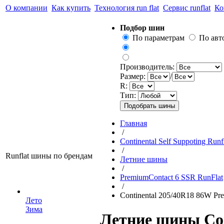
О компании
Как купить
Технология run flat
Сервис runflat
Ко
Подбор шин
По параметрам
По ав
Производитель:
Размер:
/
R:
Тип:
Главная
/
Continental Self Suppoting Runf
/
Runflat шины по брендам
Летние шины
/
PremiumContact 6 SSR RunFlat
/
Continental 205/40R18 86W Pr
Лето
Зима
Летние шины Con