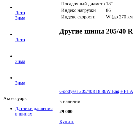
Посадочный диаметр
18"
Индекс нагрузки
86
Лето
Индекс скорости
W (до 270 км
Зима
Другие шины 205/40 R
Лето
Зима
Зима
Goodyear 205/40R18 86W Eagle F1 A
Аксессуары
в наличии
Датчики давления
29 000
в шинах
Купить