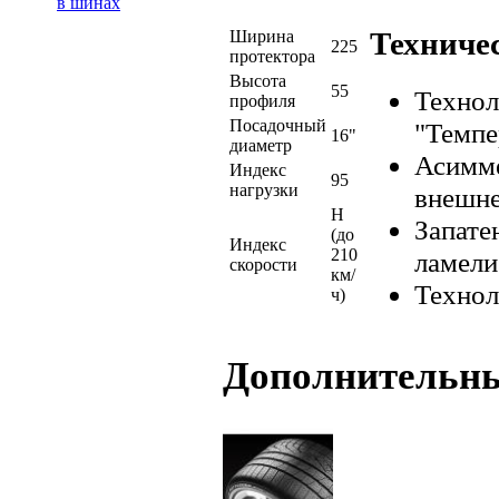
в шинах
Техниче
Ширина
225
протектора
Высота
55
Технол
профиля
Посадочный
"Темпе
16"
диаметр
Асимме
Индекс
95
нагрузки
внешне
H
Запате
(до
Индекс
210
ламели
скорости
км/
Технол
ч)
Дополнительн