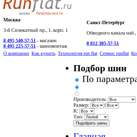
Москва
Санкт-Петербург
3-й Силикатный пр., 1, корп. 1
Обводного канала наб., 
8 495 540-57-51
- магазин
8 812 385-57-51
8 495 225-57-51
- шиномонтаж
О компании
Как купить
Технология run flat
Сервис runflat
Ко
Подбор шин
По параметр
Производитель:
Размер:
/
R:
Тип:
Главная