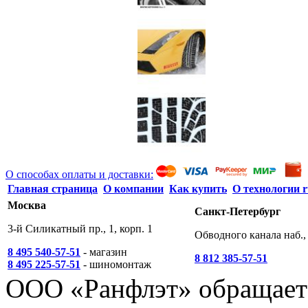
О способах оплаты и доставки:
Главная страница
О компании
Как купить
О технологии r
Москва
Санкт-Петербург
3-й Силикатный пр., 1, корп. 1
Обводного канала наб., 
8 495 540-57-51
- магазин
8 812 385-57-51
8 495 225-57-51
- шиномонтаж
ООО «Ранфлэт» обращает 