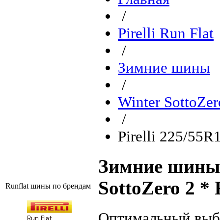
/
Pirelli Run Flat
/
Зимние шины
/
Winter SottoZer
/
Pirelli 225/55R
Зимние шины P
SottoZero 2 * 
Runflat шины по брендам
Оптимальный выб