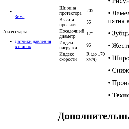
• Рису
Ширина
205
• Ламе
протектора
Зима
пятна 
Высота
55
профиля
Посадочный
Аксессуары
• Зубц
17"
диаметр
Датчики давления
Индекс
• Жест
95
в шинах
нагрузки
Индекс
R (до 170
• Широ
скорости
км/ч)
• Сниж
• Прои
•
Техно
Дополнительн