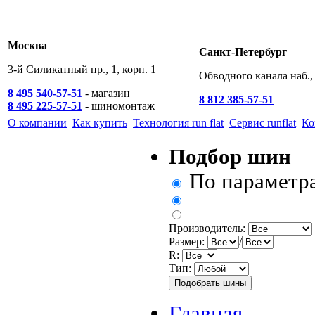
Москва
Санкт-Петербург
3-й Силикатный пр., 1, корп. 1
Обводного канала наб., 
8 495 540-57-51
- магазин
8 812 385-57-51
8 495 225-57-51
- шиномонтаж
О компании
Как купить
Технология run flat
Сервис runflat
Ко
Подбор шин
По параметр
Производитель:
Размер:
/
R:
Тип:
Главная