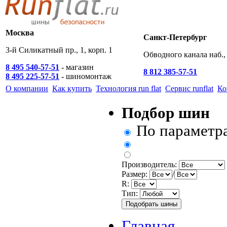
Москва
Санкт-Петербург
3-й Силикатный пр., 1, корп. 1
Обводного канала наб., 
8 495 540-57-51
- магазин
8 812 385-57-51
8 495 225-57-51
- шиномонтаж
О компании
Как купить
Технология run flat
Сервис runflat
Ко
Подбор шин
По параметр
Производитель:
Размер:
/
R:
Тип:
Главная