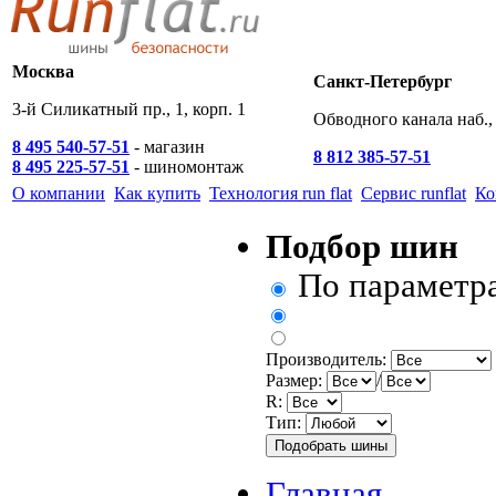
Москва
Санкт-Петербург
3-й Силикатный пр., 1, корп. 1
Обводного канала наб., 
8 495 540-57-51
- магазин
8 812 385-57-51
8 495 225-57-51
- шиномонтаж
О компании
Как купить
Технология run flat
Сервис runflat
Ко
Подбор шин
По параметр
Производитель:
Размер:
/
R:
Тип:
Главная