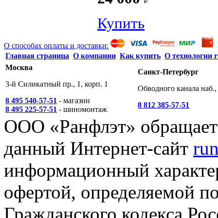
Купить
О способах оплаты и доставки:
Главная страница
О компании
Как купить
О технологии r
Москва
Санкт-Петербург
3-й Силикатный пр., 1, корп. 1
Обводного канала наб., 
8 495 540-57-51
- магазин
8 812 385-57-51
8 495 225-57-51
- шиномонтаж
ООО «Ранфлэт» обращает 
данный Интернет-сайт
run
информационный характер
офертой, определяемой п
Гражданского кодекса Ро