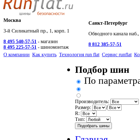
Москва
Санкт-Петербург
3-й Силикатный пр., 1, корп. 1
Обводного канала наб., 
8 495 540-57-51
- магазин
8 812 385-57-51
8 495 225-57-51
- шиномонтаж
О компании
Как купить
Технология run flat
Сервис runflat
Ко
Подбор шин
По параметр
Производитель:
Размер:
/
R:
Тип:
Главная