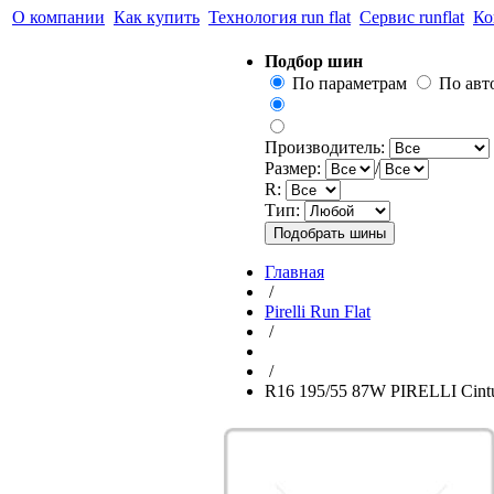
О компании
Как купить
Технология run flat
Сервис runflat
Ко
Подбор шин
По параметрам
По ав
Производитель:
Размер:
/
R:
Тип:
Главная
/
Pirelli Run Flat
/
/
R16 195/55 87W PIRELLI Cintu