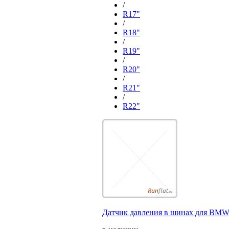
/
R17"
/
R18"
/
R19"
/
R20"
/
R21"
/
R22"
Датчик давления в шинах для BMW,