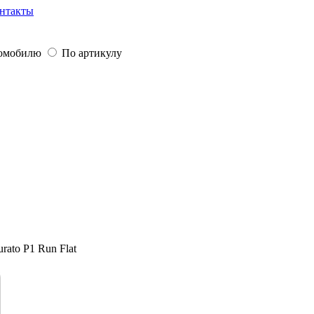
нтакты
томобилю
По артикулу
rato P1 Run Flat