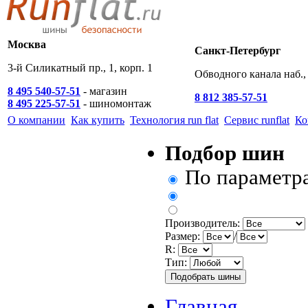
Москва
Санкт-Петербург
3-й Силикатный пр., 1, корп. 1
Обводного канала наб., 
8 495 540-57-51
- магазин
8 812 385-57-51
8 495 225-57-51
- шиномонтаж
О компании
Как купить
Технология run flat
Сервис runflat
Ко
Подбор шин
По параметр
Производитель:
Размер:
/
R:
Тип:
Главная