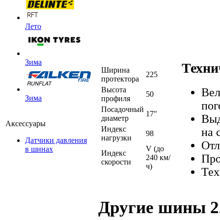
Лето
Зима
Техни
Ширина
225
протектора
Высота
Вел
50
Зима
профиля
пог
Посадочный
17"
Выд
диаметр
Аксессуары
Индекс
на 
98
нагрузки
Датчики давления
Отл
V (до
в шинах
Индекс
Про
240 км/
скорости
ч)
Тех
Другие шины 2