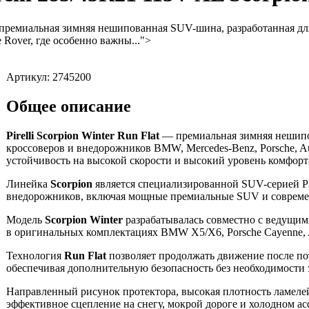
ремиальная зимняя нешипованная SUV-шина, разработанная дл
e Rover, где особенно важны...">
Артикул: 2745200
Общее описание
Pirelli Scorpion Winter Run Flat
— премиальная зимняя нешипо
кроссоверов и внедорожников BMW, Mercedes-Benz, Porsche, Aud
устойчивость на высокой скорости и высокий уровень комфорт
Линейка
Scorpion
является специализированной SUV-серией Pir
внедорожников, включая мощные премиальные SUV и совреме
Модель
Scorpion Winter
разрабатывалась совместно с ведущим
в оригинальных комплектациях BMW X5/X6, Porsche Cayenne,
Технология
Run Flat
позволяет продолжать движение после пот
обеспечивая дополнительную безопасность без необходимости 
Направленный рисунок протектора, высокая плотность ламелей
эффективное сцепление на снегу, мокрой дороге и холодном ас