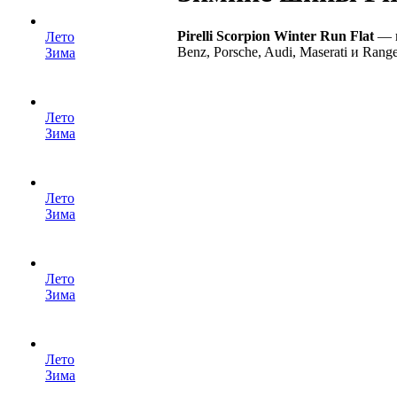
Pirelli Scorpion Winter Run Flat
— п
Лето
Benz, Porsche, Audi, Maserati и Rang
Зима
Лето
Зима
Лето
Зима
Лето
Зима
Лето
Зима