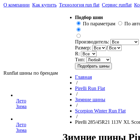
О компании
Как купить
Технология run flat
Сервис runflat
Ко
Подбор шин
По параметрам
По ав
Производитель:
Размер:
/
R:
Тип:
Runflat шины по брендам
Главная
/
Pirelli Run Flat
/
Зимние шины
Лето
/
Зима
Scorpion Winter Run Flat
/
Pirelli 285/45R21 113V XL Scor
Лето
Зима
Зимние шины Pire