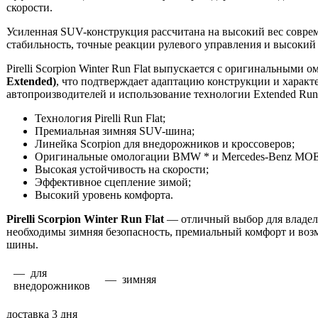
скорости.
Усиленная SUV-конструкция рассчитана на высокий вес соврем
стабильность, точные реакции рулевого управления и высокий
Pirelli Scorpion Winter Run Flat выпускается с оригинальным
Extended)
, что подтверждает адаптацию конструкции и харак
автопроизводителей и использование технологии Extended RunF
Технология Pirelli Run Flat;
Премиальная зимняя SUV-шина;
Линейка Scorpion для внедорожников и кроссоверов;
Оригинальные омологации BMW * и Mercedes-Benz MOE
Высокая устойчивость на скорости;
Эффективное сцепление зимой;
Высокий уровень комфорта.
Pirelli Scorpion Winter Run Flat
— отличный выбор для владел
необходимы зимняя безопасность, премиальный комфорт и воз
шины.
— для
— зимняя
внедорожников
доставка 3 дня