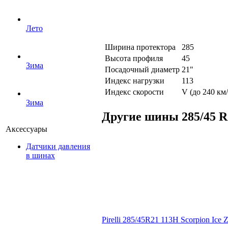
Лето
Ширина протектора
285
Высота профиля
45
Зима
Посадочный диаметр
21"
Индекс нагрузки
113
Индекс скорости
V (до 240 км/
Зима
Другие шины 285/45 R
Аксессуары
Датчики давления
в шинах
Pirelli 285/45R21 113H Scorpion Ice Z