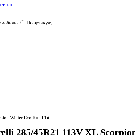
нтакты
томобилю
По артикулу
pion Winter Eco Run Flat
lli 285/45R21 113V XL Scorpion