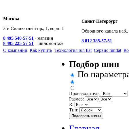
Москва
Санкт-Петербург
3-й Силикатный пр., 1, корп. 1
Обводного канала наб., 
8 495 540-57-51
- магазин
8 812 385-57-51
8 495 225-57-51
- шиномонтаж
О компании
Как купить
Технология run flat
Сервис runflat
Ко
Подбор шин
По параметр
Производитель:
Размер:
/
R:
Тип:
Главная