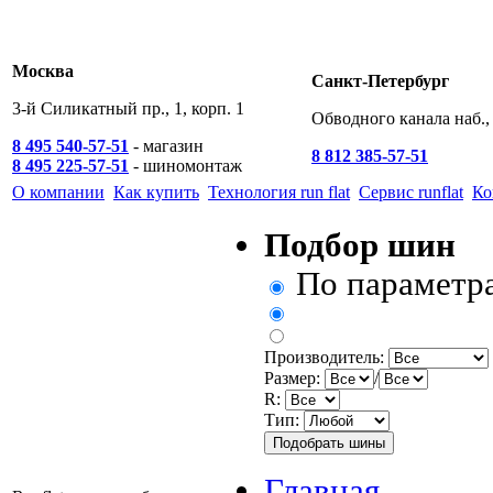
Москва
Санкт-Петербург
3-й Силикатный пр., 1, корп. 1
Обводного канала наб., 
8 495 540-57-51
- магазин
8 812 385-57-51
8 495 225-57-51
- шиномонтаж
О компании
Как купить
Технология run flat
Сервис runflat
Ко
Подбор шин
По параметр
Производитель:
Размер:
/
R:
Тип:
Главная