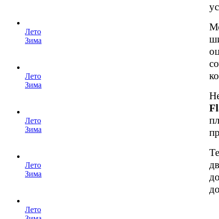
ус
Мо
Лето
ши
Зима
оц
со
к
Лето
Зима
Н
Fl
пл
Лето
Зима
п
Т
дв
Лето
Зима
до
до
Лето
Зима