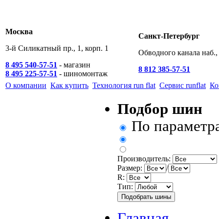
Москва
Санкт-Петербург
3-й Силикатный пр., 1, корп. 1
Обводного канала наб., 
8 495 540-57-51
- магазин
8 812 385-57-51
8 495 225-57-51
- шиномонтаж
О компании
Как купить
Технология run flat
Сервис runflat
Ко
Подбор шин
По параметр
Производитель:
Размер:
/
R:
Тип:
Главная