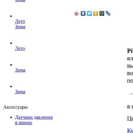
Лето
Зима
Лето
Pi
в
вы
Зима
в
п
Зима
—
в 
Аксессуары
Датчики давления
Це
в шинах
К