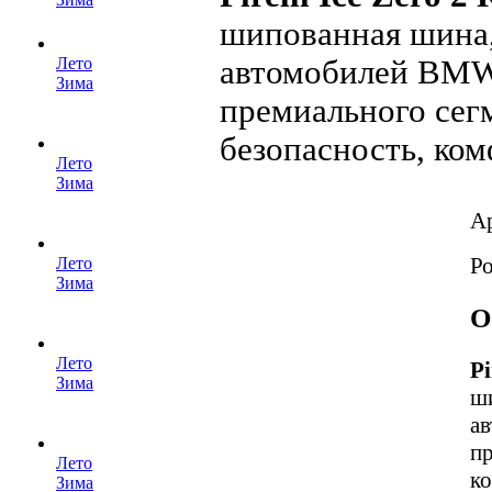
шипованная шина,
автомобилей BMW,
Лето
Зима
премиального сег
безопасность, ком
Лето
Зима
А
Р
Лето
Зима
О
Лето
Pi
Зима
ши
а
пр
Лето
ко
Зима