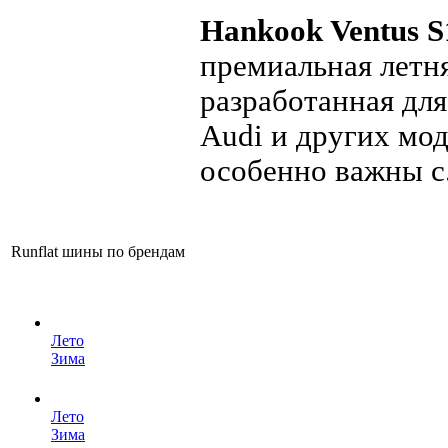
Hankook Ventus S
премиальная летня
разработанная дл
Audi и других мод
особенно важны с.
Runflat шины по брендам
Лето
Зима
Лето
Зима