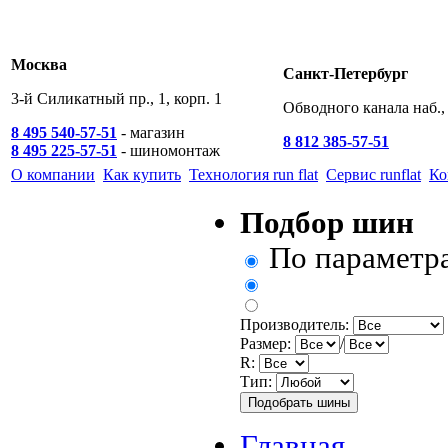
Москва
Санкт-Петербург
3-й Силикатный пр., 1, корп. 1
Обводного канала наб., 
8 495 540-57-51
- магазин
8 812 385-57-51
8 495 225-57-51
- шиномонтаж
О компании
Как купить
Технология run flat
Сервис runflat
Ко
Подбор шин
По параметр
Производитель:
Размер:
/
R:
Тип:
Главная