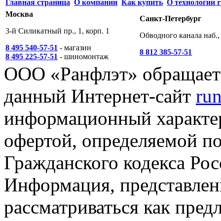
Главная страница
О компании
Как купить
О технологии r
Москва
Санкт-Петербург
3-й Силикатный пр., 1, корп. 1
Обводного канала наб., 
8 495 540-57-51
- магазин
8 812 385-57-51
8 495 225-57-51
- шиномонтаж
ООО «Ранфлэт» обращает 
данный Интернет-сайт
run
информационный характер
офертой, определяемой п
Гражданского кодекса Ро
Информация, представленн
рассматриваться как пред