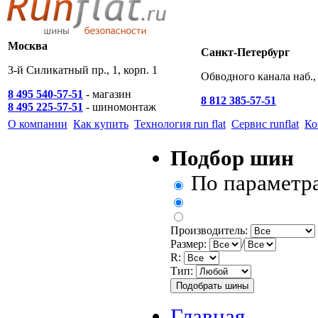
Москва
Санкт-Петербург
3-й Силикатный пр., 1, корп. 1
Обводного канала наб., 
8 495 540-57-51
- магазин
8 812 385-57-51
8 495 225-57-51
- шиномонтаж
О компании
Как купить
Технология run flat
Сервис runflat
Ко
Подбор шин
По параметр
Производитель:
Размер:
/
R:
Тип:
Главная