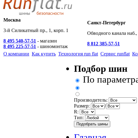
Москва
Санкт-Петербург
3-й Силикатный пр., 1, корп. 1
Обводного канала наб., 
8 495 540-57-51
- магазин
8 812 385-57-51
8 495 225-57-51
- шиномонтаж
О компании
Как купить
Технология run flat
Сервис runflat
Ко
Подбор шин
По параметр
Производитель:
Размер:
/
R:
Тип:
Главная