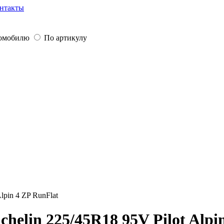
нтакты
томобилю
По артикулу
lpin 4 ZP RunFlat
elin 225/45R18 95V Pilot Alpi