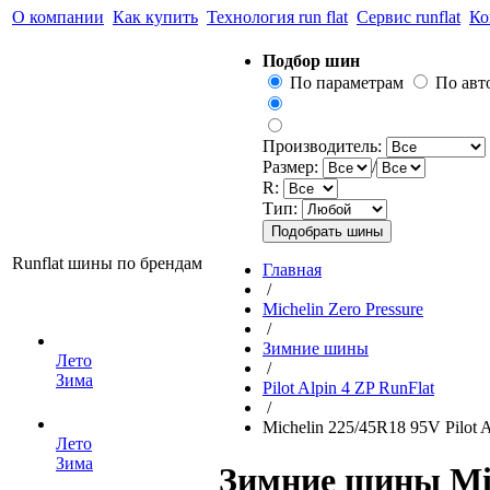
О компании
Как купить
Технология run flat
Сервис runflat
Ко
Подбор шин
По параметрам
По ав
Производитель:
Размер:
/
R:
Тип:
Runflat шины по брендам
Главная
/
Michelin Zero Pressure
/
Зимние шины
Лето
/
Зима
Pilot Alpin 4 ZP RunFlat
/
Michelin 225/45R18 95V Pilot A
Лето
Зима
Зимние шины Mich