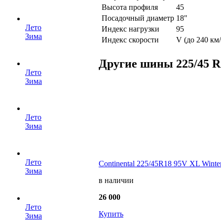
Высота профиля
45
Посадочный диаметр
18"
Лето
Индекс нагрузки
95
Зима
Индекс скорости
V (до 240 км/
Другие шины 225/45 R
Лето
Зима
Лето
Зима
Лето
Continental 225/45R18 95V XL Winte
Зима
в наличии
26 000
Лето
Купить
Зима