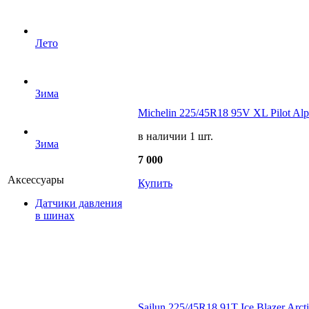
Лето
Зима
Michelin 225/45R18 95V XL Pilot Alp
в наличии 1 шт.
Зима
7 000
Аксессуары
Купить
Датчики давления
в шинах
Sailun 225/45R18 91T Ice Blazer Arct