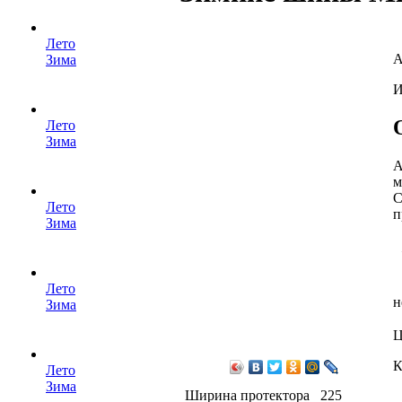
Лето
А
Зима
И
Лето
Зима
А
м
С
Лето
п
Зима
Лето
н
Зима
Ц
К
Лето
Зима
Ширина протектора
225