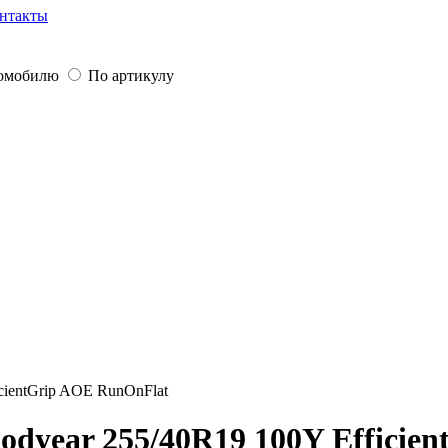
нтакты
томобилю
По артикулу
cientGrip AOE RunOnFlat
dyear 255/40R19 100Y Efficie