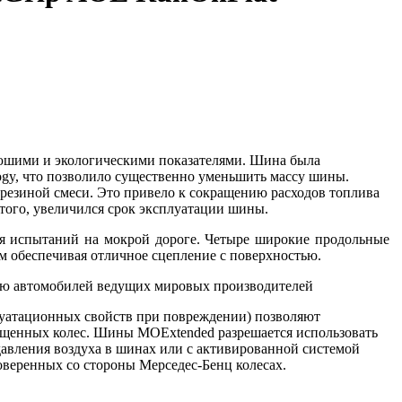
гаюшими и экологическими показателями. Шина была
logy, что позволило существенно уменьшить массу шины.
резиной смеси. Это привело к сокращению расходов топлива
того, увеличился срок эксплуатации шины.
ремя испытаний на мокрой дороге. Четыре широкие продольные
ым обеспечивая отличное сцепление с поверхностью.
ацию автомобилей ведущих мировых производителей
уатационных свойств при повреждении) позволяют
ущенных колес. Шины MOExtended разрешается использовать
давления воздуха в шинах или с активированной системой
оверенных со стороны Мерседес-Бенц колесах.