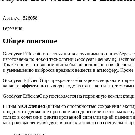
Артикул: 526058
Германия
Общее описание
Goodyear EfficientGrip летняя шина с лучшими топливосбере
изготовлена по новой технологии Goodyear FuelSaving Techno
Также при изготовлении шины был использован новый состав 
и уменьшению выбросов вредных веществ в атмосферу. Кроме 
Goodyear EfficientGrip прекрасно себя зарекомендовал во в
канавки эффективно выводят воду из пятна контакта, тем сам
Goodyear EfficientGrip поставляется на первичную комплект
Шины
MOExtended
(шины со способностью сохранения экспл
продолжать движение при наличии одного или нескольких сп
только в сочетании с активированной сигнализацией падения 
контроля давления воздуха в шинах и только на специально пр
— для легковых и