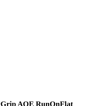
ntGrip AOE RunOnFlat