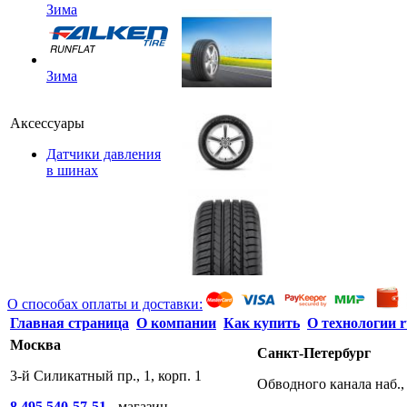
Зима
Зима
Аксессуары
Датчики давления
в шинах
О способах оплаты и доставки:
Главная страница
О компании
Как купить
О технологии r
Москва
Санкт-Петербург
3-й Силикатный пр., 1, корп. 1
Обводного канала наб., 
8 495 540-57-51
- магазин