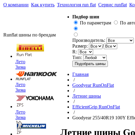
О компании
Как купить
Технология run flat
Сервис runflat
Ко
Подбор шин
По параметрам
По ав
Runflat шины по брендам
Производитель:
Размер:
/
R:
Тип:
Лето
Зима
Главная
/
Лето
Goodyear RunOnFlat
Зима
/
Летние шины
/
EfficientGrip RunOnFlat
Лето
/
Зима
Goodyear 255/40R19 100Y Effi
Летние шины Goo