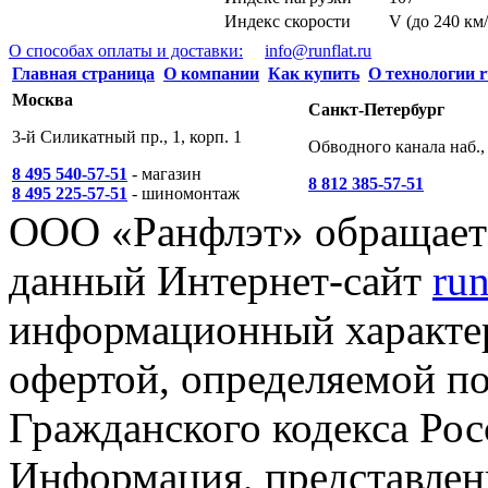
Индекс скорости
V (до 240 км/
О способах оплаты и доставки:
info@runflat.ru
Главная страница
О компании
Как купить
О технологии r
Москва
Санкт-Петербург
3-й Силикатный пр., 1, корп. 1
Обводного канала наб., 
8 495 540-57-51
- магазин
8 812 385-57-51
8 495 225-57-51
- шиномонтаж
ООО «Ранфлэт» обращает 
данный Интернет-сайт
run
информационный характер
офертой, определяемой п
Гражданского кодекса Ро
Информация, представленн