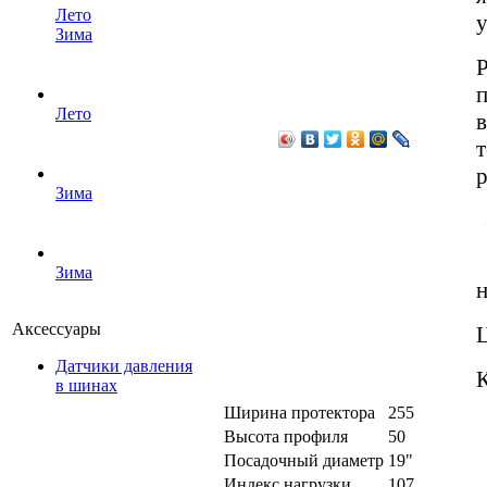
Лето
Зима
Р
п
Лето
в
р
Зима
Зима
н
Аксессуары
Ц
Датчики давления
в шинах
Ширина протектора
255
Высота профиля
50
Посадочный диаметр
19"
Индекс нагрузки
107