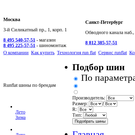
Москва
Санкт-Петербург
3-й Силикатный пр., 1, корп. 1
Обводного канала наб., 
8 495 540-57-51
- магазин
8 812 385-57-51
8 495 225-57-51
- шиномонтаж
О компании
Как купить
Технология run flat
Сервис runflat
Ко
Подбор шин
По параметр
Runflat шины по брендам
Производитель:
Размер:
/
R:
Лето
Тип:
Зима
Главная
Лето