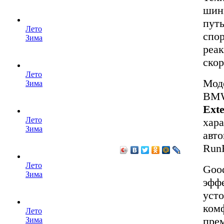
шин
путь
Лето
спор
Зима
реак
скор
Лето
Мод
Зима
BM
Ext
Лето
хар
Зима
авто
RunF
Лето
Good
Зима
эфф
уст
ком
Лето
прем
Зима