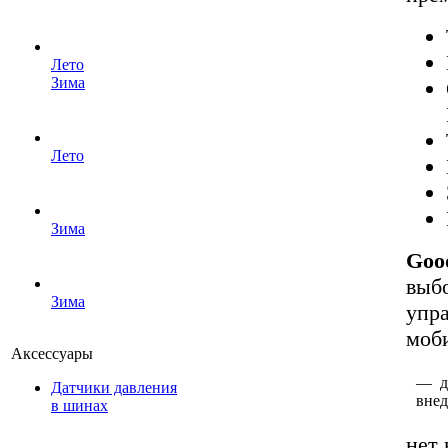
Лето
Зима
Лето
Зима
Goo
выб
Зима
упра
моб
Аксессуары
— дл
Датчики давления
вне
в шинах
нет 