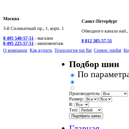
Москва
Санкт-Петербург
3-й Силикатный пр., 1, корп. 1
Обводного канала наб., 
8 495 540-57-51
- магазин
8 812 385-57-51
8 495 225-57-51
- шиномонтаж
О компании
Как купить
Технология run flat
Сервис runflat
Ко
Подбор шин
По параметр
Производитель:
Размер:
/
R:
Тип:
Главная