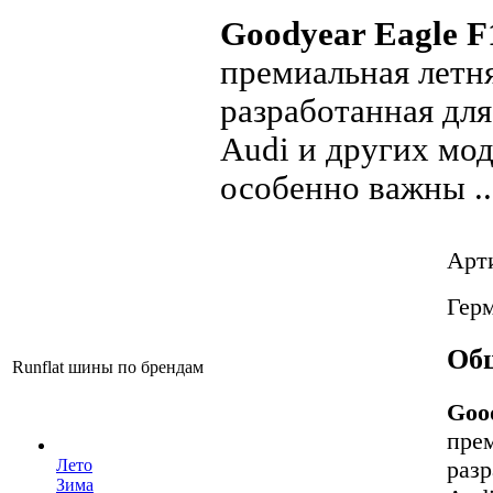
Goodyear Eagle F
премиальная летня
разработанная дл
Audi и других мод
особенно важны ..
Арт
Гер
Общ
Runflat шины по брендам
Goo
прем
раз
Лето
Зима