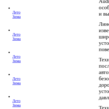
Audi
осо
Лето
и вы
Зима
Лин
изв
Лето
шир
Зима
уст
пове
Лето
Тех
Зима
посл
авт
безо
Лето
Зима
дор
усто
давл
Лето
Зима
Тех