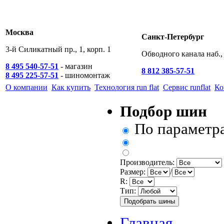
Москва
Санкт-Петербург
3-й Силикатный пр., 1, корп. 1
Обводного канала наб., 
8 495 540-57-51
- магазин
8 812 385-57-51
8 495 225-57-51
- шиномонтаж
О компании
Как купить
Технология run flat
Сервис runflat
Ко
Подбор шин
По параметр
Производитель:
Размер:
/
R:
Тип:
Главная