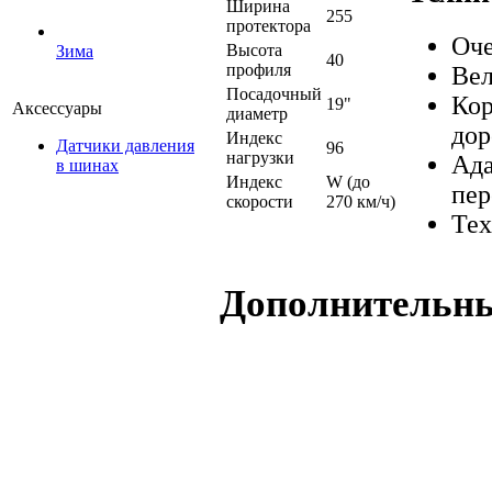
Ширина
255
протектора
Оче
Высота
Зима
40
профиля
Вел
Посадочный
Кор
19"
Аксессуары
диаметр
дор
Индекс
Датчики давления
96
нагрузки
Ада
в шинах
Индекс
W (до
пер
скорости
270 км/ч)
Тех
Дополнительн