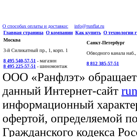
О способах оплаты и доставки:
info@runflat.ru
Главная страница
О компании
Как купить
О технологии r
Москва
Санкт-Петербург
3-й Силикатный пр., 1, корп. 1
Обводного канала наб., 
8 495 540-57-51
- магазин
8 812 385-57-51
8 495 225-57-51
- шиномонтаж
ООО «Ранфлэт» обращает 
данный Интернет-сайт
run
информационный характер
офертой, определяемой п
Гражданского кодекса Ро