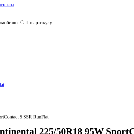
нтакты
томобилю
По артикулу
lat
rtContact 5 SSR RunFlat
tinental 225/50R18 95W SportC