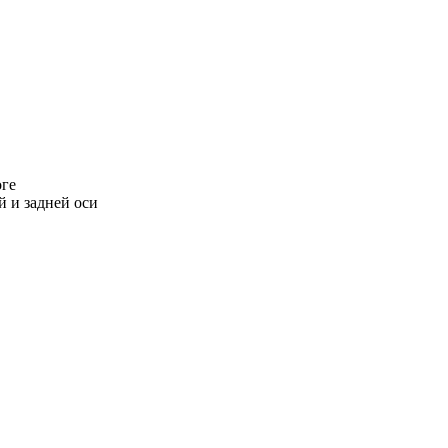
оге
 и задней оси