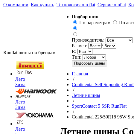
О компании
Как купить
Технология run flat
Сервис runflat
Ко
Подбор шин
По параметрам
По ав
Производитель:
Размер:
/
R:
Runflat шины по брендам
Тип:
Главная
Лето
/
Зима
Continental Self Suppoting Runf
/
Летние шины
/
Лето
SportContact 5 SSR RunFlat
Зима
/
Continental 225/50R18 95W Spo
Летние шины Con
Лето