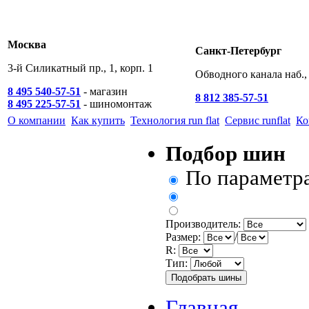
Москва
Санкт-Петербург
3-й Силикатный пр., 1, корп. 1
Обводного канала наб., 
8 495 540-57-51
- магазин
8 812 385-57-51
8 495 225-57-51
- шиномонтаж
О компании
Как купить
Технология run flat
Сервис runflat
Ко
Подбор шин
По параметр
Производитель:
Размер:
/
R:
Тип:
Главная