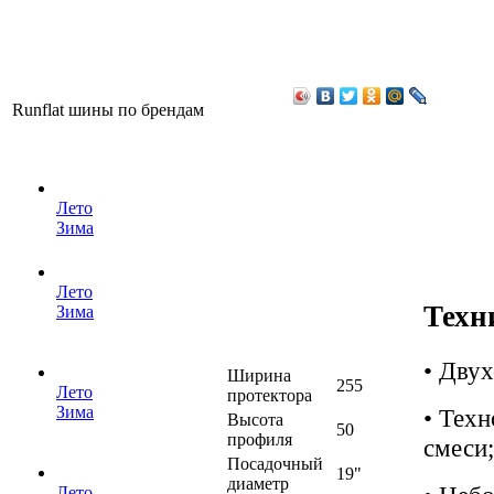
Runflat шины по брендам
Лето
Зима
Лето
Техн
Зима
• Двух
Ширина
255
Лето
протектора
Зима
• Тех
Высота
50
профиля
смеси;
Посадочный
19"
диаметр
Лето