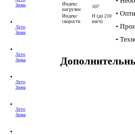
• Неб
Индекс
Зима
107
нагрузки
• Опт
Индекс
H (до 210
скорости
км/ч)
• Про
Лето
Зима
• Техн
Лето
Дополнительн
Зима
Лето
Зима
Лето
Зима